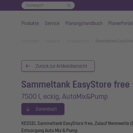
Produkte
Service
Planungshandbuch
PlanerPortal
Zum Hauptinhalt springen
You are here:
Startseite
Produkte
Artikeldetails
Sammeltank EasyStore
Zurück zur Artikelübersicht
Sammeltank EasyStore free
7500 l, eckig, AutoMix&Pump
Datenblatt
KESSEL Sammeltank EasyStore free, Zulauf Nennweite (DA
Entsorgung Auto Mix & Pump