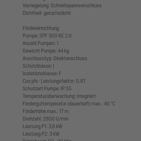
Verriegelung: Schnellspannverschluss
Dichtheit: geruchsdicht
Fördereinrichtung
Pumpe: SPF 300 KE 2.0
Anzahl Pumpen: 1
Gewicht Pumpe: 44 kg
Anschlusstyp: Direktanschluss
Schutzklasse: I
Isolationsklasse: F
Cos phi - Leistungsfaktor: 0,87
Schutzart Pumpe: IP 55
Temperaturüberwachung: integriert
Förderguttemperatur (dauerhaft) max.: 40 °C
Förderhöhe max.: 17 m
Drehzahl: 2850 U/min
Leistung P1: 3,6 kW
Leistung P2: 3 kW