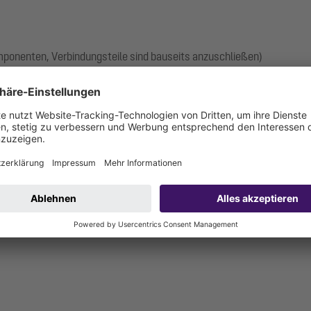
omponenten, Verbindungsteile sind bauseits anzuschließen)
anschluss