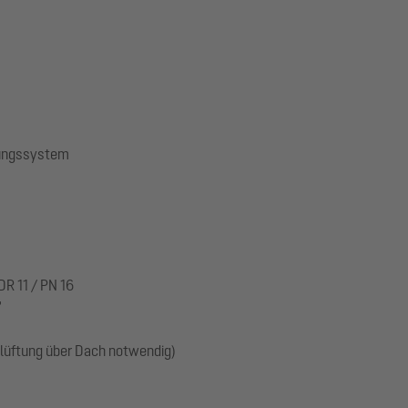
gungssystem
R 11 / PN 16
"
üftung über Dach notwendig)