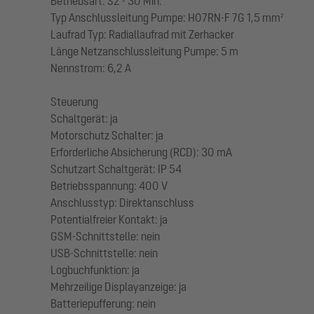
Betriebsart: S2 - 30 Min.
Typ Anschlussleitung Pumpe: H07RN-F 7G 1,5 mm²
Laufrad Typ: Radiallaufrad mit Zerhacker
Länge Netzanschlussleitung Pumpe: 5 m
Nennstrom: 6,2 A
Steuerung
Schaltgerät: ja
Motorschutz Schalter: ja
Erforderliche Absicherung (RCD): 30 mA
Schutzart Schaltgerät: IP 54
Betriebsspannung: 400 V
Anschlusstyp: Direktanschluss
Potentialfreier Kontakt: ja
GSM-Schnittstelle: nein
USB-Schnittstelle: nein
Logbuchfunktion: ja
Mehrzeilige Displayanzeige: ja
Batteriepufferung: nein