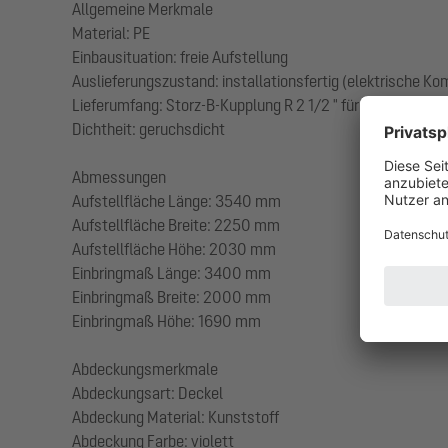
Allgemeine Merkmale
Material: PE
Einbausituation: freie Aufstellung
Auslieferungszustand: installationsfertig (elektrische K
Lieferumfang: Storz-B-Kupplung R 2 1/2 " für Saugwagen
Dichtheit: geruchsdicht
Abmessungen
Aufstellfläche Länge: 3540 mm
Aufstellfläche Breite: 2250 mm
Aufstellfläche Höhe: 2030 mm
Einbringmaß Länge: 3400 mm
Einbringmaß Breite: 2000 mm
Einbringmaß Höhe: 1690 mm
Abdeckungsmerkmale
Abdeckungsart: Deckel
Abdeckung Material: Kunststoff
Abdeckung Farbe: violett