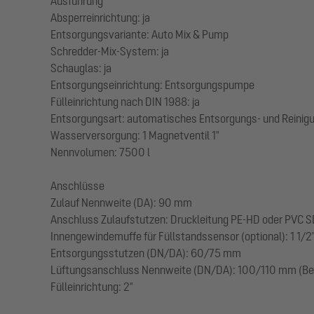
Ausführung
Absperreinrichtung: ja
Entsorgungsvariante: Auto Mix & Pump
Schredder-Mix-System: ja
Schauglas: ja
Entsorgungseinrichtung: Entsorgungspumpe
Fülleinrichtung nach DIN 1988: ja
Entsorgungsart: automatisches Entsorgungs- und Reini
Wasserversorgung: 1 Magnetventil 1"
Nennvolumen: 7500 l
Anschlüsse
Zulauf Nennweite (DA): 90 mm
Anschluss Zulaufstutzen: Druckleitung PE-HD oder PVC SD
Innengewindemuffe für Füllstandssensor (optional): 1 1/2
Entsorgungsstutzen (DN/DA): 60/75 mm
Lüftungsanschluss Nennweite (DN/DA): 100/110 mm (Bel
Fülleinrichtung: 2"