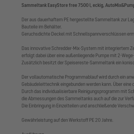
Sammeltank EasyStore free 7500 l, eckig, AutoMix&Pum
Der aus dauerhaftem PE hergestellte Sammeltank zur Lager
Bauteile im Behälter.
Geruchsdichte Deckel mit Schnellspannverschlüssen ermö
Das innovative Schredder-Mix-System mit integriertem Z
erfolgt dabei über eine außenliegende Pumpe mit 2-Wege-
Zusätzlich besitzt der Speisereste-Sammeltank ein konisc
Der vollautomatische Programmablauf wird durch ein anwen
Gebäudeleittechnik eingebunden werden kann. Über eine op
Durch das individualisierbare Reinigungsprogramm mit Sc
die Abmessungen des Sammeltanks auch auf die zur Verf
Die Einbringung in Einzelteilen und anschließende Verschw
Gewährleistung auf den Werkstoff PE 20 Jahre.