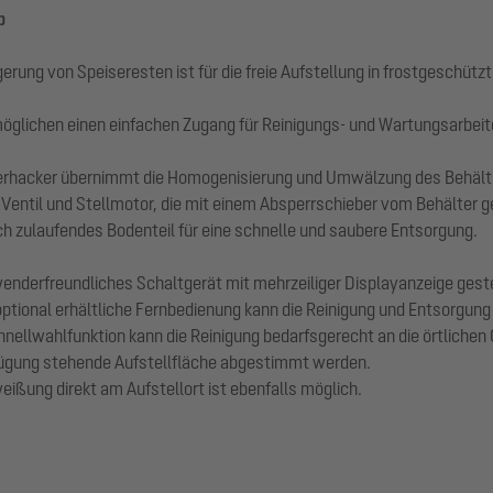
p
ung von Speiseresten ist für die freie Aufstellung in frostgeschütz
glichen einen einfachen Zugang für Reinigungs- und Wartungsarbeit
erhacker übernimmt die Homogenisierung und Umwälzung des Behälte
Ventil und Stellmotor, die mit einem Absperrschieber vom Behälter 
h zulaufendes Bodenteil für eine schnelle und saubere Entsorgung.
derfreundliches Schaltgerät mit mehrzeiliger Displayanzeige gesteue
tional erhältliche Fernbedienung kann die Reinigung und Entsorgung 
hnellwahlfunktion kann die Reinigung bedarfsgerecht an die örtlich
ügung stehende Aufstellfläche abgestimmt werden.
eißung direkt am Aufstellort ist ebenfalls möglich.