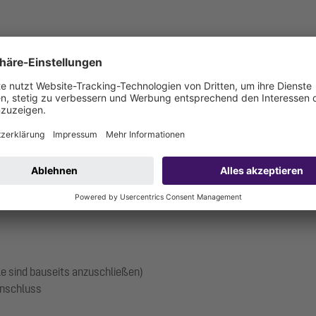
R 11 / PN 16
"
üftung über Dach notwendig)
le sind bauseits anzuschließen)
anschluss