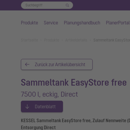
Produkte
Service
Planungshandbuch
PlanerPortal
Zum Hauptinhalt springen
You are here:
Startseite
Produkte
Artikeldetails
Sammeltank EasyStore
Zurück zur Artikelübersicht
Sammeltank EasyStore free
7500 l, eckig, Direct
Datenblatt
KESSEL Sammeltank EasyStore free, Zulauf Nennweite (DA
Entsorgung Direct