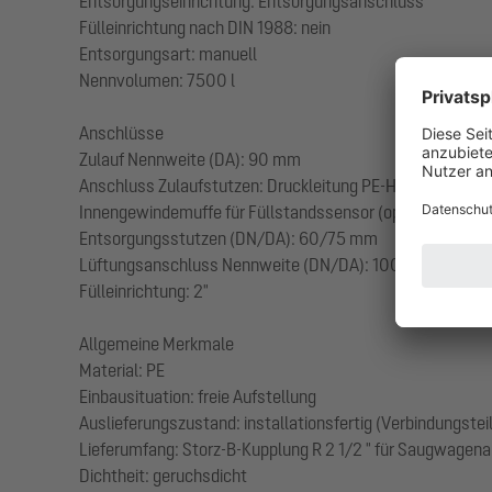
Entsorgungseinrichtung: Entsorgungsanschluss
Fülleinrichtung nach DIN 1988: nein
Entsorgungsart: manuell
Nennvolumen: 7500 l
Anschlüsse
Zulauf Nennweite (DA): 90 mm
Anschluss Zulaufstutzen: Druckleitung PE-HD oder PVC SD
Innengewindemuffe für Füllstandssensor (optional): 1 1/2
Entsorgungsstutzen (DN/DA): 60/75 mm
Lüftungsanschluss Nennweite (DN/DA): 100/110 mm (Bel
Fülleinrichtung: 2"
Allgemeine Merkmale
Material: PE
Einbausituation: freie Aufstellung
Auslieferungszustand: installationsfertig (Verbindungstei
Lieferumfang: Storz-B-Kupplung R 2 1/2 " für Saugwagen
Dichtheit: geruchsdicht