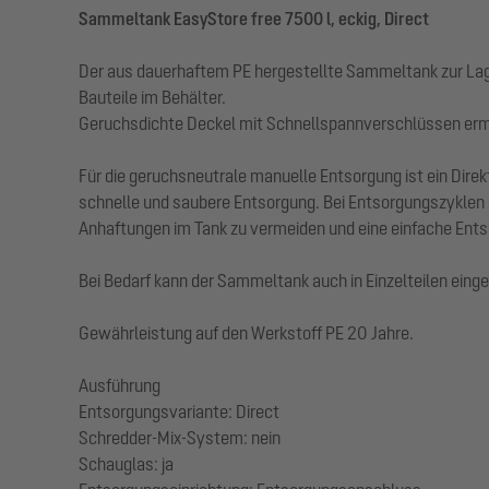
Sammeltank EasyStore free 7500 l, eckig, Direct
Der aus dauerhaftem PE hergestellte Sammeltank zur Lager
Bauteile im Behälter.
Geruchsdichte Deckel mit Schnellspannverschlüssen ermö
Für die geruchsneutrale manuelle Entsorgung ist ein Dire
schnelle und saubere Entsorgung. Bei Entsorgungszyklen
Anhaftungen im Tank zu vermeiden und eine einfache Ents
Bei Bedarf kann der Sammeltank auch in Einzelteilen eing
Gewährleistung auf den Werkstoff PE 20 Jahre.
Ausführung
Entsorgungsvariante: Direct
Schredder-Mix-System: nein
Schauglas: ja