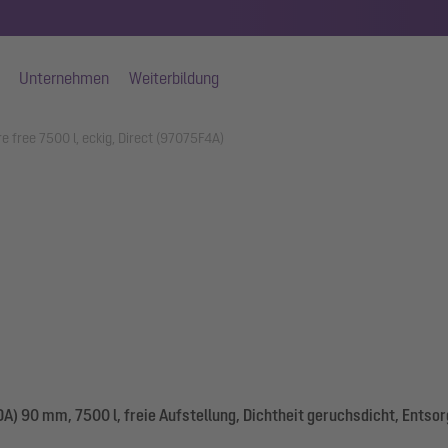
Unternehmen
Weiterbildung
 free 7500 l, eckig, Direct (97075F4A)
) 90 mm, 7500 l, freie Aufstellung, Dichtheit geruchsdicht, Entso