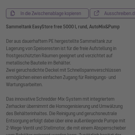
In die Zwischenablage kopieren
Ausschreiben.d
Sammeltank EasyStore free 5000 l, rund, AutoMix&Pump
Der aus dauerhaftem PE hergestellte Sammeltank zur
Lagerung von Speiseresten ist für die freie Aufstellung in
frostgeschützten Räumen geeignet und verzichtet auf
metallische Bauteile im Behälter.
Zwei geruchsdichte Deckel mit Schnellspannverschlüssen
ermöglichen einen einfachen Zugang für Reinigungs- und
Wartungsarbeiten.
Das innovative Schredder-Mix-System mit integriertem
Zerhacker übernimmt die Homogenisierung und Umwälzung
des Behälterinhaltes. Die Reinigung und geruchsneutrale
Entsorgung erfolgt dabei über eine außenliegende Pumpe mit
2-Wege-Ventil und Stellmotor, die mit einem Absperrschieber