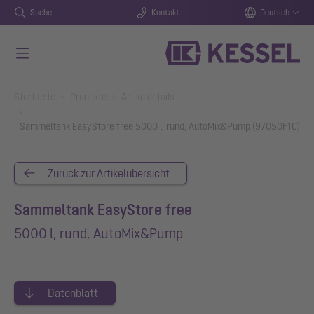
Suche
Kontakt
Deutsch
Zum Hauptinhalt springen
You are here:
Startseite
Produkte
Artikeldetails
Sammeltank EasyStore free 5000 l, rund, AutoMix&Pump (97050F1C)
Zurück zur Artikelübersicht
Sammeltank EasyStore free
5000 l, rund, AutoMix&Pump
Datenblatt