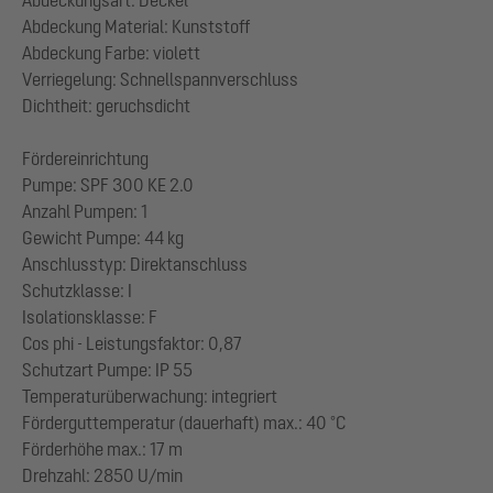
Abdeckungsart: Deckel
Abdeckung Material: Kunststoff
Abdeckung Farbe: violett
Verriegelung: Schnellspannverschluss
Dichtheit: geruchsdicht
Fördereinrichtung
Pumpe: SPF 300 KE 2.0
Anzahl Pumpen: 1
Gewicht Pumpe: 44 kg
Anschlusstyp: Direktanschluss
Schutzklasse: I
Isolationsklasse: F
Cos phi - Leistungsfaktor: 0,87
Schutzart Pumpe: IP 55
Temperaturüberwachung: integriert
Förderguttemperatur (dauerhaft) max.: 40 °C
Förderhöhe max.: 17 m
Drehzahl: 2850 U/min