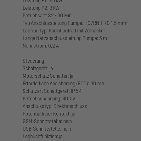
Leistung P1: 3,6 kW
Leistung P2: 3 kW
Betriebsart: S2 - 30 Min.
Typ Anschlussleitung Pumpe: H07RN-F 7G 1,5 mm²
Laufrad Typ: Radiallaufrad mit Zerhacker
Länge Netzanschlussleitung Pumpe: 5 m
Nennstrom: 6,2 A
Steuerung
Schaltgerät: ja
Motorschutz Schalter: ja
Erforderliche Absicherung (RCD): 30 mA
Schutzart Schaltgerät: IP 54
Betriebsspannung: 400 V
Anschlusstyp: Direktanschluss
Potentialfreier Kontakt: ja
GSM-Schnittstelle: nein
USB-Schnittstelle: nein
Logbuchfunktion: ja