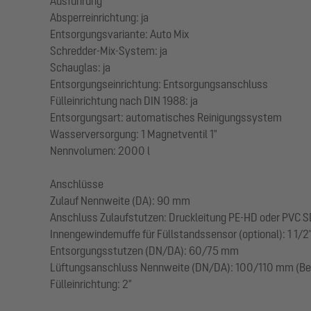
Ausführung
Absperreinrichtung: ja
Entsorgungsvariante: Auto Mix
Schredder-Mix-System: ja
Schauglas: ja
Entsorgungseinrichtung: Entsorgungsanschluss
Fülleinrichtung nach DIN 1988: ja
Entsorgungsart: automatisches Reinigungssystem
Wasserversorgung: 1 Magnetventil 1"
Nennvolumen: 2000 l
Anschlüsse
Zulauf Nennweite (DA): 90 mm
Anschluss Zulaufstutzen: Druckleitung PE-HD oder PVC SD
Innengewindemuffe für Füllstandssensor (optional): 1 1/2
Entsorgungsstutzen (DN/DA): 60/75 mm
Lüftungsanschluss Nennweite (DN/DA): 100/110 mm (Bel
Fülleinrichtung: 2"