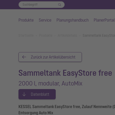
Produkte
Service
Planungshandbuch
PlanerPortal
Zum Hauptinhalt springen
You are here:
Startseite
Produkte
Artikeldetails
Sammeltank EasyStore
Zurück zur Artikelübersicht
Sammeltank EasyStore free
2000 l, modular, AutoMix
Datenblatt
KESSEL Sammeltank EasyStore free, Zulauf Nennweite (DA
Entsorgung Auto Mix