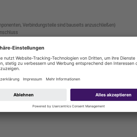
omponenten, Verbindungsteile sind bauseits anzuschließen)
anschluss