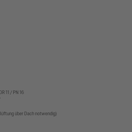
R 11 / PN 16
"
üftung über Dach notwendig)