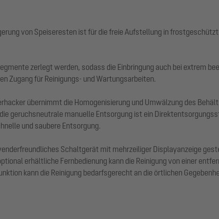
ung von Speiseresten ist für die freie Aufstellung in frostgeschütz
egmente zerlegt werden, sodass die Einbringung auch bei extrem bee
en Zugang für Reinigungs- und Wartungsarbeiten.
erhacker übernimmt die Homogenisierung und Umwälzung des Behälteri
die geruchsneutrale manuelle Entsorgung ist ein Direktentsorgungsst
chnelle und saubere Entsorgung.
derfreundliches Schaltgerät mit mehrzeiliger Displayanzeige gesteue
tional erhältliche Fernbedienung kann die Reinigung von einer entfe
unktion kann die Reinigung bedarfsgerecht an die örtlichen Gegeben