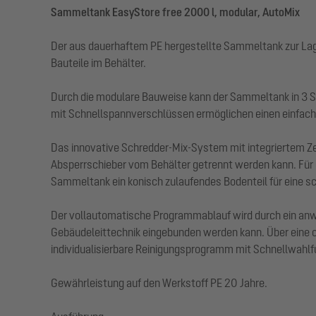
Sammeltank EasyStore free 2000 l, modular, AutoMix
Der aus dauerhaftem PE hergestellte Sammeltank zur Lager
Bauteile im Behälter.
Durch die modulare Bauweise kann der Sammeltank in 3 S
mit Schnellspannverschlüssen ermöglichen einen einfach
Das innovative Schredder-Mix-System mit integriertem Z
Absperrschieber vom Behälter getrennt werden kann. Für 
Sammeltank ein konisch zulaufendes Bodenteil für eine s
Der vollautomatische Programmablauf wird durch ein anwen
Gebäudeleittechnik eingebunden werden kann. Über eine op
individualisierbare Reinigungsprogramm mit Schnellwahlf
Gewährleistung auf den Werkstoff PE 20 Jahre.