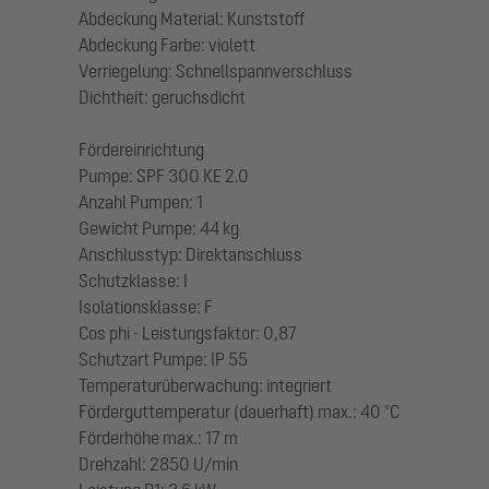
Abdeckung Material: Kunststoff
Abdeckung Farbe: violett
Verriegelung: Schnellspannverschluss
Dichtheit: geruchsdicht
Fördereinrichtung
Pumpe: SPF 300 KE 2.0
Anzahl Pumpen: 1
Gewicht Pumpe: 44 kg
Anschlusstyp: Direktanschluss
Schutzklasse: I
Isolationsklasse: F
Cos phi - Leistungsfaktor: 0,87
Schutzart Pumpe: IP 55
Temperaturüberwachung: integriert
Förderguttemperatur (dauerhaft) max.: 40 °C
Förderhöhe max.: 17 m
Drehzahl: 2850 U/min