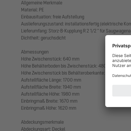
Allgemeine Merkmale
Material: PE
Einbausituation: freie Aufstellung
Auslieferungszustand: installationsfertig (elektrische K
Lieferumfang: Storz-B-Kupplung R 2 1/2 " für Saugwagen
Dichtheit: geruchsdicht
Abmessungen
Höhe Zwischenstück: 640 mm
Höhe Behälterboden bis Zwischenstück: 480 mm
Höhe Zwischenstück bis Behälteroberkante: 650 mm
Aufstellfläche Länge: 1700 mm
Aufstellfläche Breite: 1940 mm
Aufstellfläche Höhe: 1980 mm
Einbringmaß Breite: 1670 mm
Einbringmaß Höhe: 1620 mm
Abdeckungsmerkmale
Abdeckungsart: Deckel