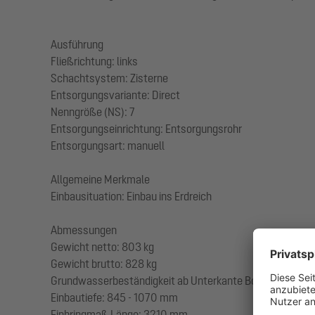
Ausführung
Fließrichtung: links
Schachtsystem: Zisterne
Entsorgungsvariante: Direct
Nenngröße (NS): 7
Entsorgungseinrichtung: Entsorgungsrohr
Entsorgungsart: manuell
Allgemeine Merkmale
Einbausituation: Einbau ins Erdreich
Abmessungen
Gewicht netto: 803 kg
Gewicht brutto: 828 kg
Grundwasserbeständigkeit ab Unterkante Bodenteil: 18
Einbautiefe: 845 - 1070 mm
Einbringmaß Länge: 3210 mm