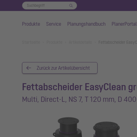
Produkte
Service
Planungshandbuch
PlanerPortal
Zum Hauptinhalt springen
You are here:
Startseite
Produkte
Artikeldetails
Fettabscheider EasyCl
Zurück zur Artikelübersicht
Fettabscheider EasyClean g
Multi, Direct-L, NS 7, T 120 mm, D 400