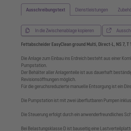
Ausschreibungstext
Dienstleistungen
Zubeh
In die Zwischenablage kopieren
Aussch
Fettabscheider EasyClean ground Multi, Direct-L, NS 7, 
Die Anlage zum Einbau ins Erdreich besteht aus einer Ko
Pumpstation.
Der Behälter aller Anlagenteile ist aus dauerhaft beständ
Revisionsöffnungen möglich.
Für die geruchsreduzierte manuelle Entsorgung ist ein D
Die Pumpstation ist mit zwei überflutbaren Pumpen inklu
Die Steuerung erfolgt durch ein anwenderfreundliches S
Bei Belastungsklasse D ist bauseitig eine Lastverteilpla