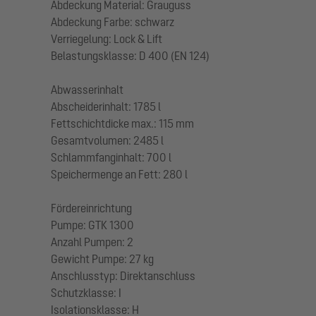
Abdeckung Material: Grauguss
Abdeckung Farbe: schwarz
Verriegelung: Lock & Lift
Belastungsklasse: D 400 (EN 124)
Abwasserinhalt
Abscheiderinhalt: 1785 l
Fettschichtdicke max.: 115 mm
Gesamtvolumen: 2485 l
Schlammfanginhalt: 700 l
Speichermenge an Fett: 280 l
Fördereinrichtung
Pumpe: GTK 1300
Anzahl Pumpen: 2
Gewicht Pumpe: 27 kg
Anschlusstyp: Direktanschluss
Schutzklasse: I
Isolationsklasse: H