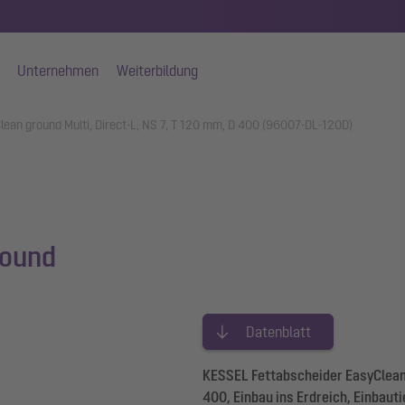
Unternehmen
Weiterbildung
ean ground Multi, Direct-L, NS 7, T 120 mm, D 400 (96007-DL-120D)
round
Datenblatt
KESSEL Fettabscheider EasyClean 
400, Einbau ins Erdreich, Einbau