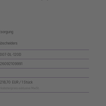
tsorgung
Abscheiders
007-DL-120D
26092109991
.218,70 EUR / 1 Stück
kslistenpreis exklusive MwSt.