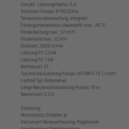
Cos phi - Leistungsfaktor: 0,8
Schutzart Pumpe: IP 68 (20m)
Temperaturüberwachung: integriert
Förderguttemperatur (dauerhaft) max.: 40 °C
Förderleistung max.: 57 m³/h
Förderhöhe max.: 12,4 m
Drehzahl: 2900 U/min
Leistung P1: 1,3 kW
Leistung P2: 1 kW
Betriebsart: S1
Typ Anschlussleitung Pumpe: H07RN-F 7G 1,5 mm²
Laufrad Typ: Einkanalrad
Länge Netzanschlussleitung Pumpe: 10 m
Nennstrom: 2,5 A
Steuerung
Motorschutz Schalter: ja
Instrument Niveauerfassung: Pegelsonde
Anschlusstyp: Direktanschluss