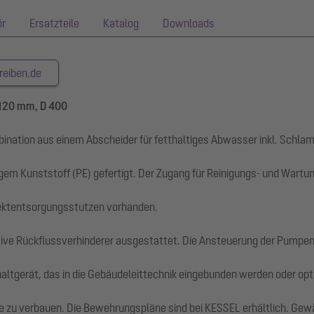
ör
Ersatzteile
Katalog
Downloads
reiben.de
T 120 mm, D 400
mbination aus einem Abscheider für fetthaltiges Abwasser inkl. Schl
igem Kunststoff (PE) gefertigt. Der Zugang für Reinigungs- und Wartun
irektentsorgungsstutzen vorhanden.
sive Rückflussverhinderer ausgestattet. Die Ansteuerung der Pumpen 
chaltgerät, das in die Gebäudeleittechnik eingebunden werden oder 
tte zu verbauen. Die Bewehrungspläne sind bei KESSEL erhältlich. Gew