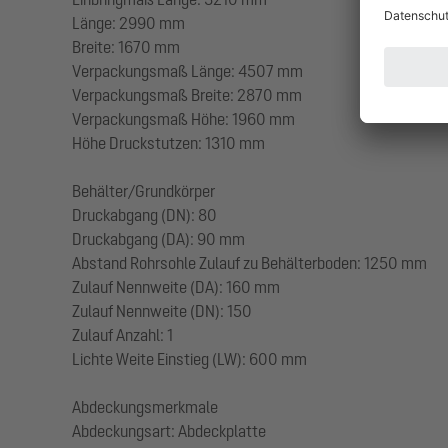
Länge: 2990 mm
Breite: 1670 mm
Verpackungsmaß Länge: 4507 mm
Verpackungsmaß Breite: 2870 mm
Verpackungsmaß Höhe: 1960 mm
Höhe Druckstutzen: 1310 mm
Behälter/Grundkörper
Druckabgang (DN): 80
Druckabgang (DA): 90 mm
Abstand Rohrsohle Zulauf zu Behälterboden: 1250 mm
Zulauf Nennweite (DA): 160 mm
Zulauf Nennweite (DN): 150
Zulauf Anzahl: 1
Lichte Weite Einstieg (LW): 600 mm
Abdeckungsmerkmale
Abdeckungsart: Abdeckplatte