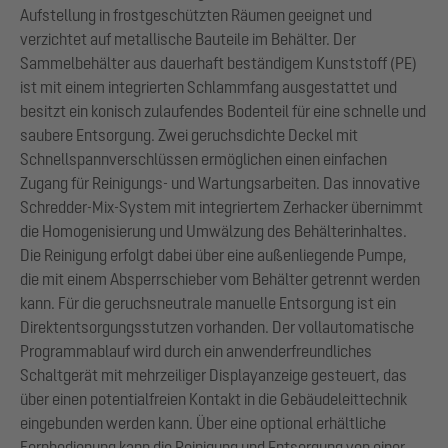
Aufstellung in frostgeschützten Räumen geeignet und
verzichtet auf metallische Bauteile im Behälter. Der
Sammelbehälter aus dauerhaft beständigem Kunststoff (PE)
ist mit einem integrierten Schlammfang ausgestattet und
besitzt ein konisch zulaufendes Bodenteil für eine schnelle und
saubere Entsorgung. Zwei geruchsdichte Deckel mit
Schnellspannverschlüssen ermöglichen einen einfachen
Zugang für Reinigungs- und Wartungsarbeiten. Das innovative
Schredder-Mix-System mit integriertem Zerhacker übernimmt
die Homogenisierung und Umwälzung des Behälterinhaltes.
Die Reinigung erfolgt dabei über eine außenliegende Pumpe,
die mit einem Absperrschieber vom Behälter getrennt werden
kann. Für die geruchsneutrale manuelle Entsorgung ist ein
Direktentsorgungsstutzen vorhanden. Der vollautomatische
Programmablauf wird durch ein anwenderfreundliches
Schaltgerät mit mehrzeiliger Displayanzeige gesteuert, das
über einen potentialfreien Kontakt in die Gebäudeleittechnik
eingebunden werden kann. Über eine optional erhältliche
Fernbedienung kann die Reinigung und Entsorgung von einer