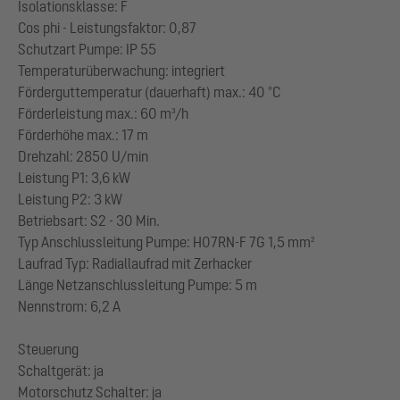
Isolationsklasse: F
Cos phi - Leistungsfaktor: 0,87
Schutzart Pumpe: IP 55
Temperaturüberwachung: integriert
Förderguttemperatur (dauerhaft) max.: 40 °C
Förderleistung max.: 60 m³/h
Förderhöhe max.: 17 m
Drehzahl: 2850 U/min
Leistung P1: 3,6 kW
Leistung P2: 3 kW
Betriebsart: S2 - 30 Min.
Typ Anschlussleitung Pumpe: H07RN-F 7G 1,5 mm²
Laufrad Typ: Radiallaufrad mit Zerhacker
Länge Netzanschlussleitung Pumpe: 5 m
Nennstrom: 6,2 A
Steuerung
Schaltgerät: ja
Motorschutz Schalter: ja