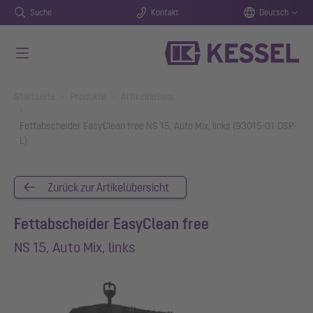
Suche
Kontakt
Deutsch
Zum Hauptinhalt springen
You are here:
Startseite
Produkte
Artikeldetails
Fettabscheider EasyClean free NS 15, Auto Mix, links (93015-01-DSP-
L)
Zurück zur Artikelübersicht
Fettabscheider EasyClean free
NS 15, Auto Mix, links