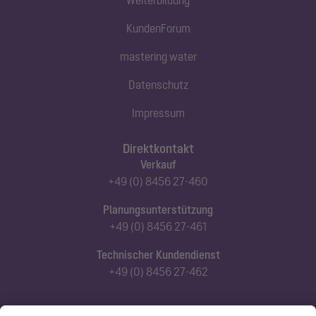
Weiterbildung
KundenForum
mastering water
Datenschutz
Impressum
Direktkontakt
Verkauf
+49 (0) 8456 27-460
Planungsunterstützung
+49 (0) 8456 27-461
Technischer Kundendienst
+49 (0) 8456 27-462