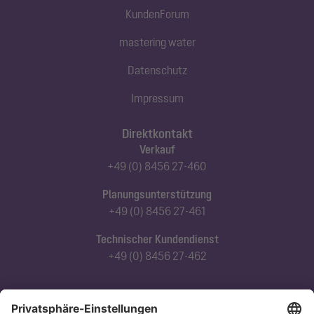
KundenForum
mastering water
Datenschutz
Impressum
Direktkontakt
Verkauf
+49 (0) 8456 27-460
Planungsunterstützung
+49 (0) 8456 27-461
Technischer Kundendienst
+49 (0) 8456 27-462
Abonnieren Sie unseren Newsletter