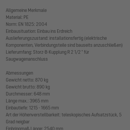
Allgemeine Merkmale
Material: PE
Norm: EN 1825: 2004
Einbausituation: Einbau ins Erdreich
Auslieferungszustand: installationsfertig (elektrische
Komponenten, Verbindungsteile sind bauseits anzuschließen)
Lieferumfang: Storz-B-Kupplung R 2 1/2 " für
Saugwagenanschluss
Abmessungen
Gewicht netto: 870 kg
Gewicht brutto: 890 kg
Durchmesser: 648 mm
Länge max.: 3965 mm
Einbautiefe: 1215 - 1665 mm
Art der Höhenverstellbarkeit: teleskopisches Aufsatzstück, 5
Grad neigbar
Einbringmaß Länge: 2540 mm