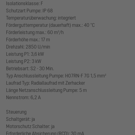
Isolationsklasse: F
Schutzart Pumpe: IP 68
Temperaturüberwachung: integriert
Förderguttemperatur (dauerhaft) max.: 40 °C
Förderleistung max.: 60 m³/h
Förderhöhe max.: 17 m
Drehzahl: 2850 U/min
Leistung P1: 3,6 kW
Leistung P2: 3 kW
Betriebsart: S2 - 30 Min.
Typ Anschlussleitung Pumpe: H07RN-F 7G 1,5 mm²
Laufrad Typ: Radiallaufrad mit Zerhacker
Länge Netzanschlussleitung Pumpe: 5 m
Nennstrom: 6,2 A
Steuerung
Schaltgerät: ja
Motorschutz Schalter: ja
Erforderliche Absicherung (RCD): 30 mA