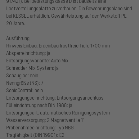
917421). Bei Belastungsklasse D ist bauseits eine
Lastverteilungsplatte zu verbauen. Die Bewehrungspläne sind
bei KESSEL erhältlich. Gewährleistung auf den Werkstoff PE
20 Jahre.
Ausführung
Hinweis Einbau: Erdeinbau frostfreie Tiefe 1700 mm
Absperreinrichtung: ja
Entsorgungsvariante: Auto Mix
Schredder-Mix-System: ja
Schauglas: nein
Nenngröße (NS): 7
SonicControl: nein
Entsorgungseinrichtung: Entsorgungsanschluss
Fülleinrichtung nach DIN 1988: ja
Entsorgungsart: automatisches Reinigungssystem
Wasserversorgung: 2 Magnetventile 1"
Probenahmeeinrichtung: Typ NBG
Tragfähigkeit (DIN 19901): E2