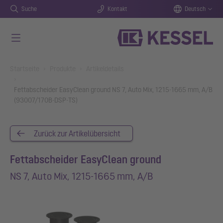
Suche
Kontakt
Deutsch
Zum Hauptinhalt springen
You are here:
Startseite
Produkte
Artikeldetails
Fettabscheider EasyClean ground NS 7, Auto Mix, 1215-1665 mm, A/B
(93007/170B-DSP-TS)
Zurück zur Artikelübersicht
Fettabscheider EasyClean ground
NS 7, Auto Mix, 1215-1665 mm, A/B