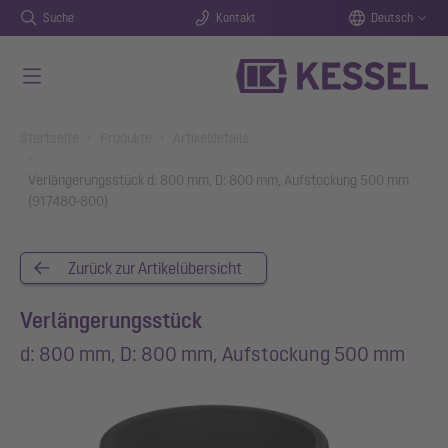
Suche
Kontakt
Deutsch
Zum Hauptinhalt springen
You are here:
Startseite
Produkte
Artikeldetails
Verlängerungsstück d: 800 mm, D: 800 mm, Aufstockung 500 mm
(917480-800)
Zurück zur Artikelübersicht
Verlängerungsstück
d: 800 mm, D: 800 mm, Aufstockung 500 mm