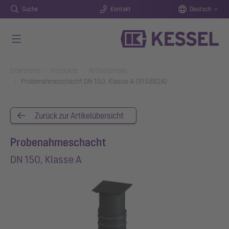
Suche
Kontakt
Deutsch
Zum Hauptinhalt springen
You are here:
Startseite
Produkte
Artikeldetails
Probenahmeschacht DN 150, Klasse A (915882A)
Zurück zur Artikelübersicht
Probenahmeschacht
DN 150, Klasse A