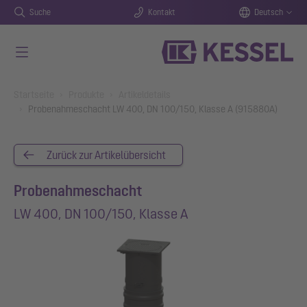
Suche
Kontakt
Deutsch
Zum Hauptinhalt springen
You are here:
Startseite
Produkte
Artikeldetails
Probenahmeschacht LW 400, DN 100/150, Klasse A (915880A)
Zurück zur Artikelübersicht
Probenahmeschacht
LW 400, DN 100/150, Klasse A