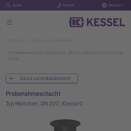
Suche
Kontakt
Deutsch
Zum Hauptinhalt springen
You are here:
Startseite
Produkte
Artikeldetails
Probenahmeschacht Typ München, DN 200, Klasse D (915763/120D-
1000)
Zurück zur Artikelübersicht
Probenahmeschacht
Typ München, DN 200, Klasse D