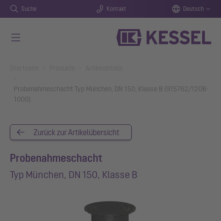
Suche
Kontakt
Deutsch
Zum Hauptinhalt springen
You are here:
Startseite
Produkte
Artikeldetails
Probenahmeschacht Typ München, DN 150, Klasse B (915762/120B-
1000)
Zurück zur Artikelübersicht
Probenahmeschacht
Typ München, DN 150, Klasse B