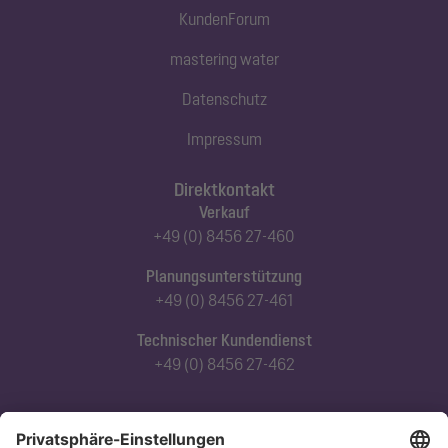
KundenForum
mastering water
Datenschutz
Impressum
Direktkontakt
Verkauf
+49 (0) 8456 27-460
Planungsunterstützung
+49 (0) 8456 27-461
Technischer Kundendienst
+49 (0) 8456 27-462
Abonnieren Sie unseren Newsletter