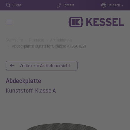
Suche
Kontakt
Deutsch
Zum Hauptinhalt springen
You are here:
Startseite
Produkte
Artikeldetails
Abdeckplatte Kunststoff, Klasse A (850132)
Zurück zur Artikelübersicht
Abdeckplatte
Kunststoff, Klasse A