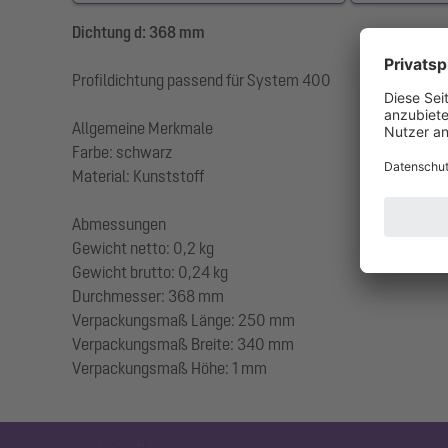
Dichtung d: 368 mm
Profildichtung passend für System 400
Allgemeine Merkmale
Farbe: schwarz
Material: Kunststoff
Abmessungen
Gewicht netto: 0,2 kg
Gewicht brutto: 0,24 kg
Durchmesser: 368 mm
Verpackungsmaß Länge: 250 mm
Verpackungsmaß Breite: 340 mm