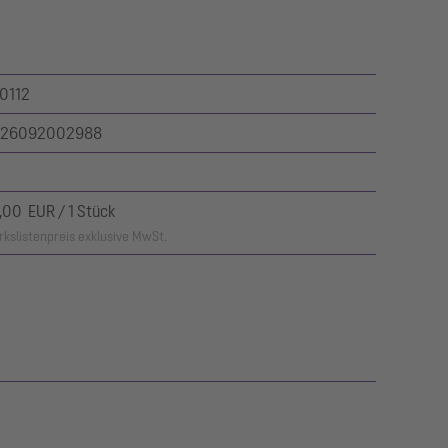
0112
26092002988
,00 EUR / 1 Stück
kslistenpreis exklusive MwSt.