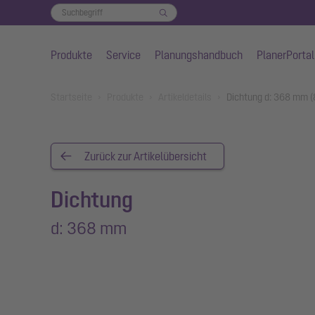
Produkte
Service
Planungshandbuch
PlanerPortal
Zum Hauptinhalt springen
You are here:
Startseite
Produkte
Artikeldetails
Dichtung d: 368 mm 
Zurück zur Artikelübersicht
Dichtung
d: 368 mm