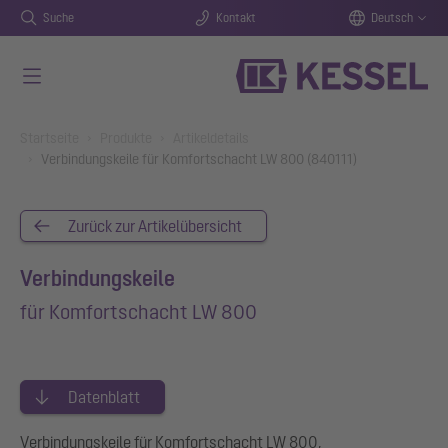
Suche
Kontakt
Deutsch
Zum Hauptinhalt springen
You are here:
Startseite
Produkte
Artikeldetails
Verbindungskeile für Komfortschacht LW 800 (840111)
Zurück zur Artikelübersicht
Verbindungskeile
für Komfortschacht LW 800
Datenblatt
Verbindungskeile für Komfortschacht LW 800,