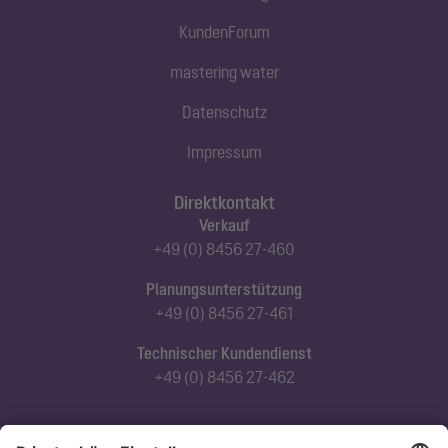
KundenForum
mastering water
Datenschutz
Impressum
Direktkontakt
Verkauf
+49 (0) 8456 27-460
Planungsunterstützung
+49 (0) 8456 27-461
Technischer Kundendienst
+49 (0) 8456 27-462
Abonnieren Sie unseren Newsletter