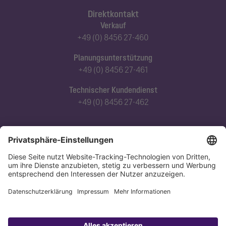
Direktkontakt
Verkauf
+49 (0) 8456 27-460
Planungsunterstützung
+49 (0) 8456 27-461
Technischer Kundendienst
+49 (0) 8456 27-462
Abonnieren Sie unseren Newsletter
Jetzt anmelden