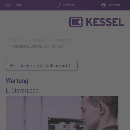
Suche
Kontakt
Deutsch
Zum Hauptinhalt springen
You are here:
Startseite
Produkte
Artikeldetails
Wartung L, CleverLoop (80328)
Zurück zur Artikelübersicht
Wartung
L, CleverLoop