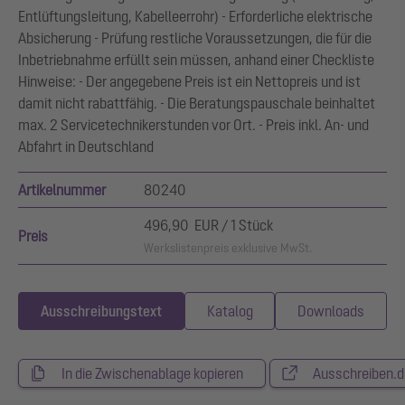
Entlüftungsleitung, Kabelleerrohr) - Erforderliche elektrische
Absicherung - Prüfung restliche Voraussetzungen, die für die
Inbetriebnahme erfüllt sein müssen, anhand einer Checkliste
Hinweise: - Der angegebene Preis ist ein Nettopreis und ist
damit nicht rabattfähig. - Die Beratungspauschale beinhaltet
max. 2 Servicetechnikerstunden vor Ort. - Preis inkl. An- und
Abfahrt in Deutschland
Artikelnummer
80240
496,90 EUR / 1 Stück
Preis
Werkslistenpreis exklusive MwSt.
Ausschreibungstext
Katalog
Downloads
In die Zwischenablage kopieren
Ausschreiben.d