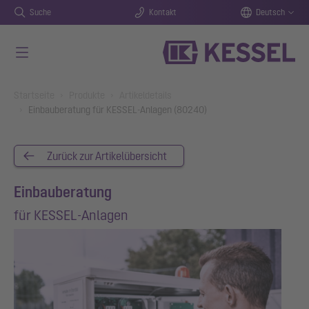
Suche
Kontakt
Deutsch
Zum Hauptinhalt springen
You are here:
Startseite
Produkte
Artikeldetails
Einbauberatung für KESSEL-Anlagen (80240)
Zurück zur Artikelübersicht
Einbauberatung
für KESSEL-Anlagen