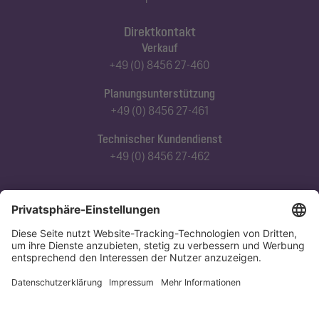
Direktkontakt
Verkauf
+49 (0) 8456 27-460
Planungsunterstützung
+49 (0) 8456 27-461
Technischer Kundendienst
+49 (0) 8456 27-462
Abonnieren Sie unseren Newsletter
Jetzt anmelden