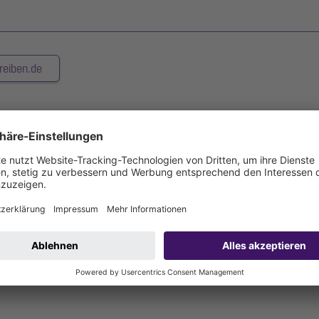
reiben.de
attet, die bei Rückstau selbsttätig schließen. Eine Klappe dient gle
rschluss Staufix SWA umgerüstet werden.