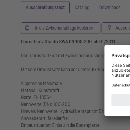
Ausschreibungstext
Katalog
Downloads
In die Zwischenablage kopieren
Aussch
Umrüstsatz Staufix SWA DN 100-200, ab 01/2011
Der Umrüstsatz ist mit zwei mechanischen Klappen ausgest
Mit dem Umrüstsatz kann der Controlfix zum Rückstauve
Allgemeine Merkmale
Material: Kunststoff
Norm: EN 13564
Nennweite (DN): 100-200
Hinweis Nennweite: Hydraulik entspricht DN 150
Abwasserart: fäkalienfrei
Einbausituation: Einbau in die Bodenplatte