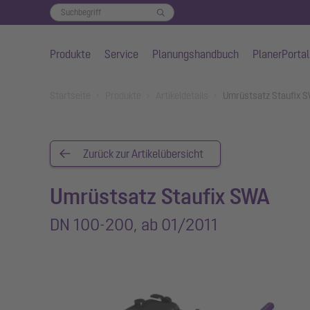
Produkte
Service
Planungshandbuch
PlanerPortal
Zum Hauptinhalt springen
You are here:
Startseite
Produkte
Artikeldetails
Umrüstsatz Staufix 
Zurück zur Artikelübersicht
Umrüstsatz Staufix SWA
DN 100-200, ab 01/2011