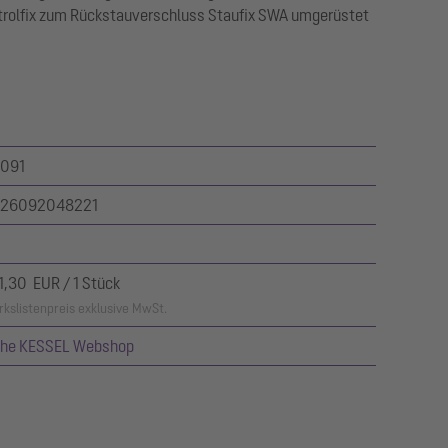
trolfix zum Rückstauverschluss Staufix SWA umgerüstet
091
26092048221
1,30 EUR / 1 Stück
kslistenpreis exklusive MwSt.
ehe KESSEL Webshop