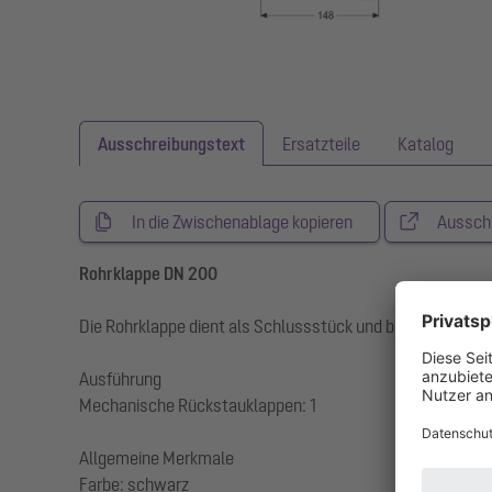
Ausschreibungstext
Ersatzteile
Katalog
In die Zwischenablage kopieren
Aussch
Rohrklappe DN 200
Die Rohrklappe dient als Schlussstück und besitzt eine me
Ausführung
Mechanische Rückstauklappen: 1
Allgemeine Merkmale
Farbe: schwarz