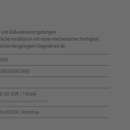
er- und Süßwasserumgebungen
fache Installation mit hoher mechanischer Festigkeit
 schon bei geringem Gegendruck ab
200
26092002490
0,30 EUR / 1 Stück
kslistenpreis exklusive MwSt.
ehe KESSEL Webshop