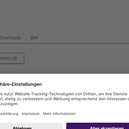
Downloads
BIM
reiben.de
chanische Klappe, die selbsttätig schließt.