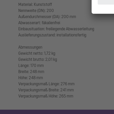
Material: Kunststoff
Nennweite (DN): 200
Außendurchmesser (DA): 200 mm
Abwasserart: fäkalienfrei
Einbausituation: freiliegende Abwasserleitung
Auslieferungszustand: installationsfertig
Abmessungen
Gewicht netto: 1,72 kg
Gewicht brutto: 2,01 kg
Länge: 170 mm
Breite: 248 mm
Höhe: 248 mm
Verpackungsmaß Länge: 276 mm
Verpackungsmaß Breite: 241 mm