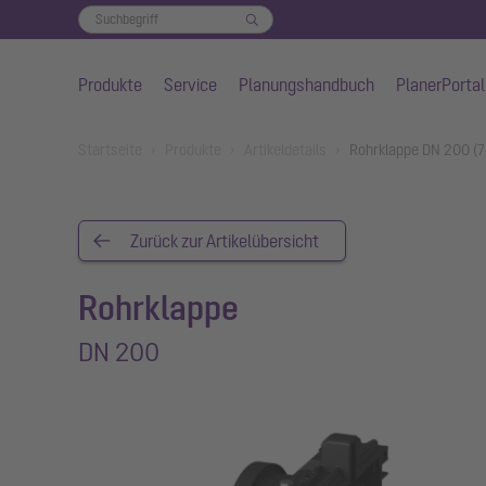
Produkte
Service
Planungshandbuch
PlanerPortal
Zum Hauptinhalt springen
You are here:
Startseite
Produkte
Artikeldetails
Rohrklappe DN 200 (
Zurück zur Artikelübersicht
Rohrklappe
DN 200