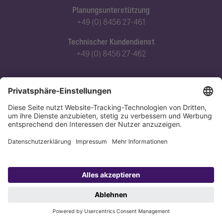
Planungsunterstützung
+49 (0) 8456 27-461
Technischer Kundendienst
+49 (0) 8456 27-462
Abonnieren Sie unseren Newsletter
Jetzt anmelden
Datenschutz
Impressum
Copyright 1998-2026 KESSEL SE + Co. KG, Bahnhofstraße 31, 85101 Lenting,
Deutschland