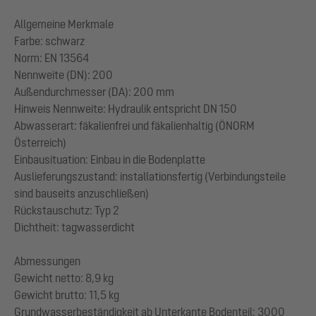
Allgemeine Merkmale
Farbe: schwarz
Norm: EN 13564
Nennweite (DN): 200
Außendurchmesser (DA): 200 mm
Hinweis Nennweite: Hydraulik entspricht DN 150
Abwasserart: fäkalienfrei und fäkalienhaltig (ÖNORM
Österreich)
Einbausituation: Einbau in die Bodenplatte
Auslieferungszustand: installationsfertig (Verbindungsteile
sind bauseits anzuschließen)
Rückstauschutz: Typ 2
Dichtheit: tagwasserdicht
Abmessungen
Gewicht netto: 8,9 kg
Gewicht brutto: 11,5 kg
Grundwasserbeständigkeit ab Unterkante Bodenteil: 3000