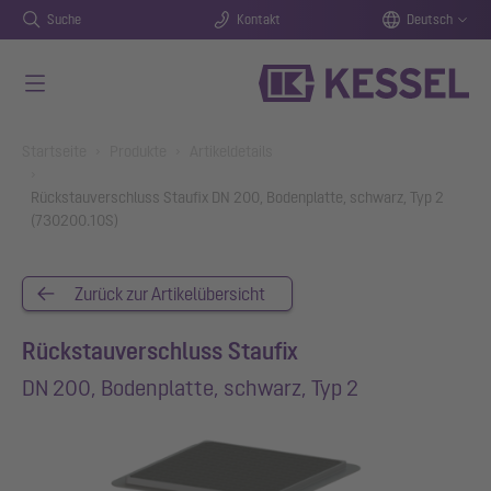
Suche
Kontakt
Deutsch
Zum Hauptinhalt springen
You are here:
Startseite
Produkte
Artikeldetails
Rückstauverschluss Staufix DN 200, Bodenplatte, schwarz, Typ 2
(730200.10S)
Zurück zur Artikelübersicht
Rückstauverschluss Staufix
DN 200, Bodenplatte, schwarz, Typ 2