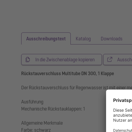
Ausschreibungstext
Katalog
Downloads
In die Zwischenablage kopieren
Aussch
Rückstauverschluss Multitube DN 300, 1 Klappe
Der Rückstauverschluss für Regenwasser ist mit einer me
Ausführung
Mechanische Rückstauklappen: 1
Allgemeine Merkmale
Farbe: schwarz