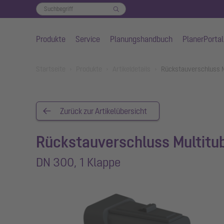
Produkte
Service
Planungshandbuch
PlanerPortal
Zum Hauptinhalt springen
You are here:
Startseite
Produkte
Artikeldetails
Rückstauverschluss M
Zurück zur Artikelübersicht
Rückstauverschluss Multitu
DN 300, 1 Klappe