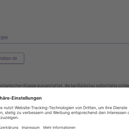
BIM
reiben.de
chanischen Klappe ausgestattet, die bei Rückstau selbsttätig schlie