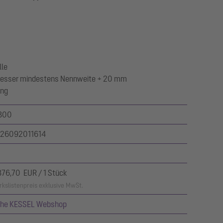
lle
esser mindestens Nennweite + 20 mm
ung
300
26092011614
376,70 EUR / 1 Stück
kslistenpreis exklusive MwSt.
ehe KESSEL Webshop