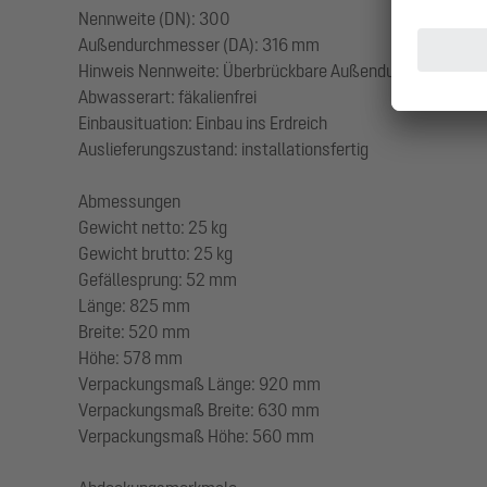
Nennweite (DN): 300
Außendurchmesser (DA): 316 mm
Hinweis Nennweite: Überbrückbare Außendurchmesser vo
Abwasserart: fäkalienfrei
Einbausituation: Einbau ins Erdreich
Auslieferungszustand: installationsfertig
Abmessungen
Gewicht netto: 25 kg
Gewicht brutto: 25 kg
Gefällesprung: 52 mm
Länge: 825 mm
Breite: 520 mm
Höhe: 578 mm
Verpackungsmaß Länge: 920 mm
Verpackungsmaß Breite: 630 mm
Verpackungsmaß Höhe: 560 mm