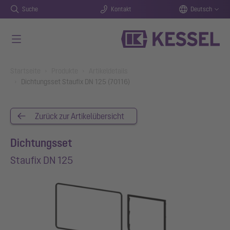
Suche
Kontakt
Deutsch
Zum Hauptinhalt springen
You are here:
Startseite
Produkte
Artikeldetails
Dichtungsset Staufix DN 125 (70116)
Zurück zur Artikelübersicht
Dichtungsset
Staufix DN 125