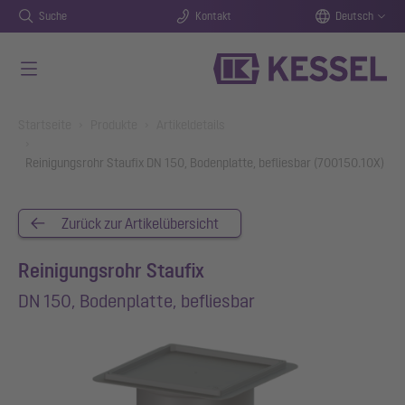
Suche
Kontakt
Deutsch
Zum Hauptinhalt springen
You are here:
Startseite
Produkte
Artikeldetails
Reinigungsrohr Staufix DN 150, Bodenplatte, befliesbar (700150.10X)
Zurück zur Artikelübersicht
Reinigungsrohr Staufix
DN 150, Bodenplatte, befliesbar