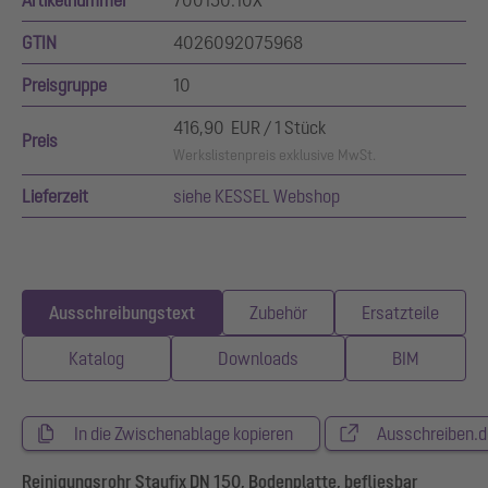
GTIN
4026092075968
Preisgruppe
10
416,90 EUR / 1 Stück
Preis
Werkslistenpreis exklusive MwSt.
Lieferzeit
siehe KESSEL Webshop
Ausschreibungstext
Zubehör
Ersatzteile
Katalog
Downloads
BIM
In die Zwischenablage kopieren
Ausschreiben.d
Reinigungsrohr Staufix DN 150, Bodenplatte, befliesbar