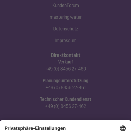
KundenForum
mastering water
Datenschutz
Impressum
Direktkontakt
Verkauf
+49 (0) 8456 27-460
Planungsunterstützung
+49 (0) 8456 27-461
Technischer Kundendienst
+49 (0) 8456 27-462
Abonnieren Sie unseren Newsletter