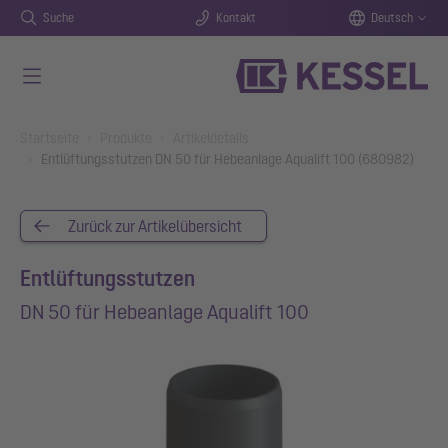
Suche
Kontakt
Deutsch
Zum Hauptinhalt springen
You are here:
Startseite
Produkte
Artikeldetails
Entlüftungsstutzen DN 50 für Hebeanlage Aqualift 100 (680982)
Zurück zur Artikelübersicht
Entlüftungsstutzen
DN 50 für Hebeanlage Aqualift 100