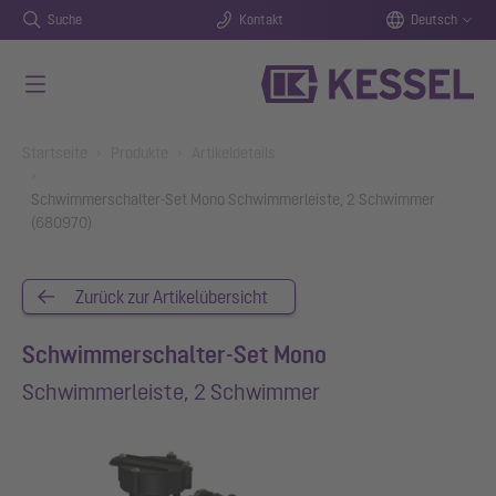
Suche
Kontakt
Deutsch
Zum Hauptinhalt springen
You are here:
Startseite
Produkte
Artikeldetails
Schwimmerschalter-Set Mono Schwimmerleiste, 2 Schwimmer
(680970)
Zurück zur Artikelübersicht
Schwimmerschalter-Set Mono
Schwimmerleiste, 2 Schwimmer