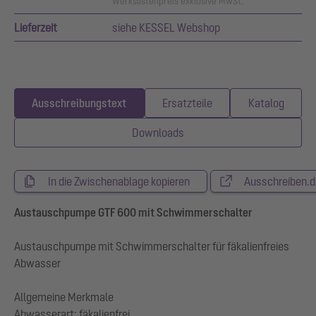
Werkslistenpreis exklusive MwSt.
Lieferzeit
siehe KESSEL Webshop
Ausschreibungstext
Ersatzteile
Katalog
Downloads
In die Zwischenablage kopieren
Ausschreiben.d
Austauschpumpe GTF 600 mit Schwimmerschalter
Austauschpumpe mit Schwimmerschalter für fäkalienfreies
Abwasser
Allgemeine Merkmale
Abwasserart: fäkalienfrei