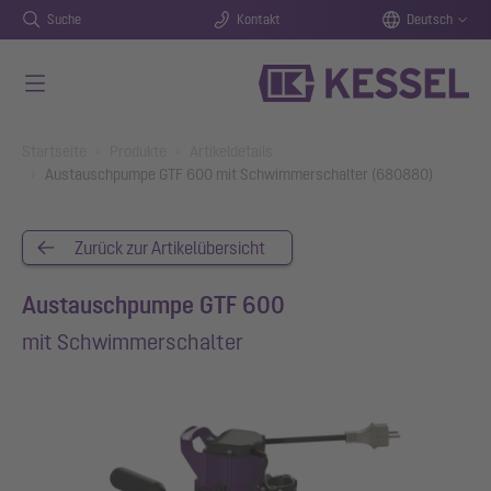
Suche
Kontakt
Deutsch
Zum Hauptinhalt springen
You are here:
Startseite
Produkte
Artikeldetails
Austauschpumpe GTF 600 mit Schwimmerschalter (680880)
Zurück zur Artikelübersicht
Austauschpumpe GTF 600
mit Schwimmerschalter