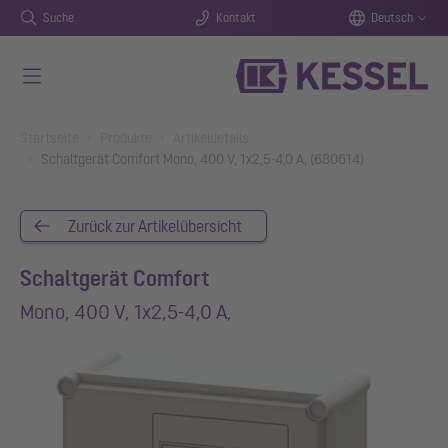
Suche
Kontakt
Deutsch
Zum Hauptinhalt springen
You are here:
Startseite
Produkte
Artikeldetails
Schaltgerät Comfort Mono, 400 V, 1x2,5-4,0 A, (680614)
Zurück zur Artikelübersicht
Schaltgerät Comfort
Mono, 400 V, 1x2,5-4,0 A,