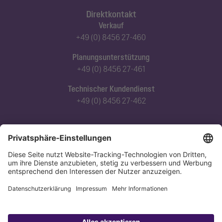
Direktkontakt
Verkauf
+49 (0) 8456 27-460
Planungsunterstützung
+49 (0) 8456 27-461
Technischer Kundendienst
+49 (0) 8456 27-462
Abonnieren Sie unseren Newsletter
Jetzt anmelden