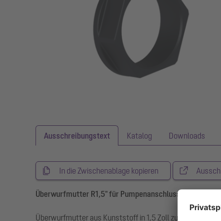
Ausschreibungstext
Katalog
Downloads
In die Zwischenablage kopieren
Aussch
Überwurfmutter R1,5" für Pumpenanschluss
Überwurfmutter aus Kunststoff in 1,5 Zoll zur Arretieru