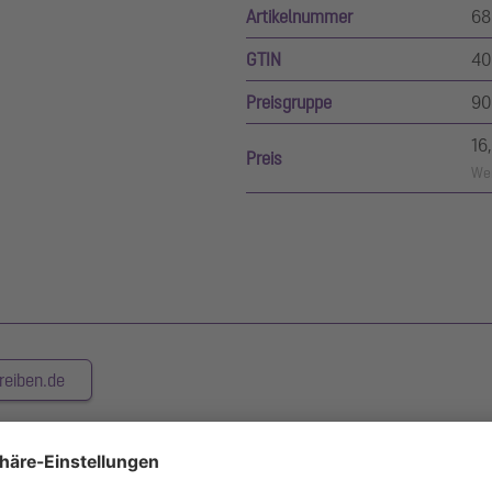
Artikelnummer
68
GTIN
40
Preisgruppe
90
16
Preis
Wer
reiben.de
ng des Pumpenanschlusses.