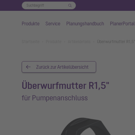
Produkte
Service
Planungshandbuch
PlanerPortal
Zum Hauptinhalt springen
You are here:
Startseite
Produkte
Artikeldetails
Überwurfmutter R1,5
Zurück zur Artikelübersicht
Überwurfmutter R1,5"
für Pumpenanschluss