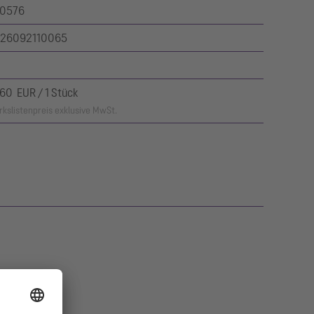
0576
26092110065
,60 EUR / 1 Stück
kslistenpreis exklusive MwSt.