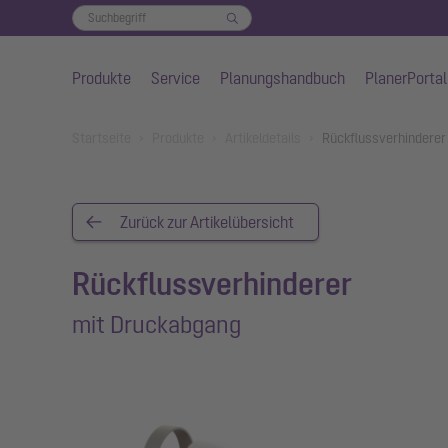
Produkte
Service
Planungshandbuch
PlanerPortal
Zum Hauptinhalt springen
You are here:
Startseite
Produkte
Artikeldetails
Rückflussverhinderer
Zurück zur Artikelübersicht
Rückflussverhinderer
mit Druckabgang