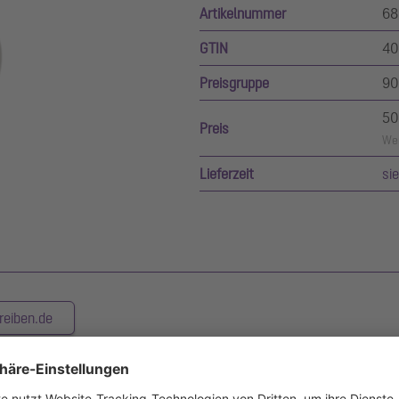
Artikelnummer
68
GTIN
40
Preisgruppe
90
50
Preis
Wer
Lieferzeit
si
reiben.de