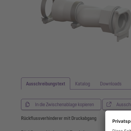
Ausschreibungstext
Katalog
Downloads
In die Zwischenablage kopieren
Aussch
Rückflussverhinderer mit Druckabgang