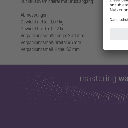
Rückflussverhinderer mit Druckabgang
Abmessungen
Gewicht netto: 0,07 kg
Gewicht brutto: 0,12 kg
Verpackungsmaß Länge: 204 mm
Verpackungsmaß Breite: 96 mm