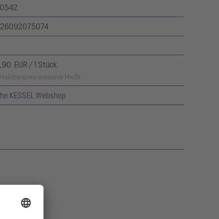
0542
26092075074
,90 EUR / 1 Stück
kslistenpreis exklusive MwSt.
ehe KESSEL Webshop