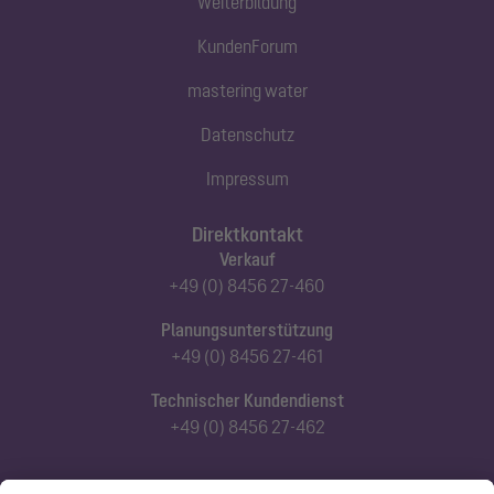
Weiterbildung
KundenForum
mastering water
Datenschutz
Impressum
Direktkontakt
Verkauf
+49 (0) 8456 27-460
Planungsunterstützung
+49 (0) 8456 27-461
Technischer Kundendienst
+49 (0) 8456 27-462