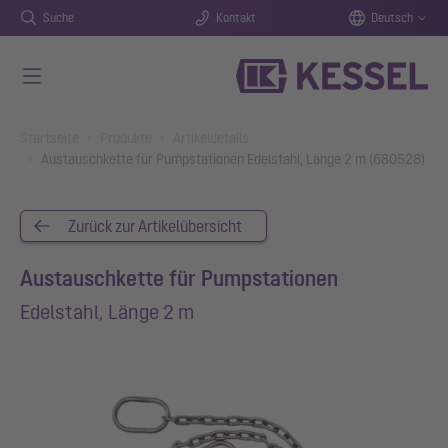
Suche
Kontakt
Deutsch
Zum Hauptinhalt springen
You are here:
Startseite
Produkte
Artikeldetails
Austauschkette für Pumpstationen Edelstahl, Länge 2 m (680528)
Zurück zur Artikelübersicht
Austauschkette für Pumpstationen
Edelstahl, Länge 2 m