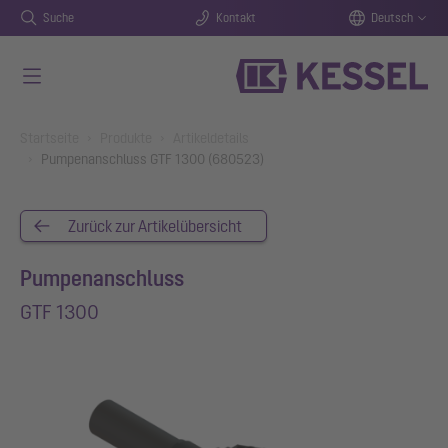
Suche
Kontakt
Deutsch
Zum Hauptinhalt springen
You are here:
Startseite
Produkte
Artikeldetails
Pumpenanschluss GTF 1300 (680523)
Zurück zur Artikelübersicht
Pumpenanschluss
GTF 1300