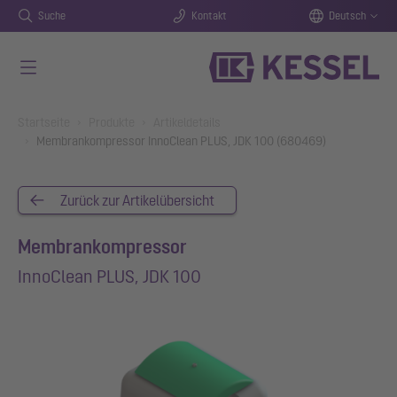
Suche
Kontakt
Deutsch
Zum Hauptinhalt springen
You are here:
Startseite
Produkte
Artikeldetails
Membrankompressor InnoClean PLUS, JDK 100 (680469)
Zurück zur Artikelübersicht
Membrankompressor
InnoClean PLUS, JDK 100