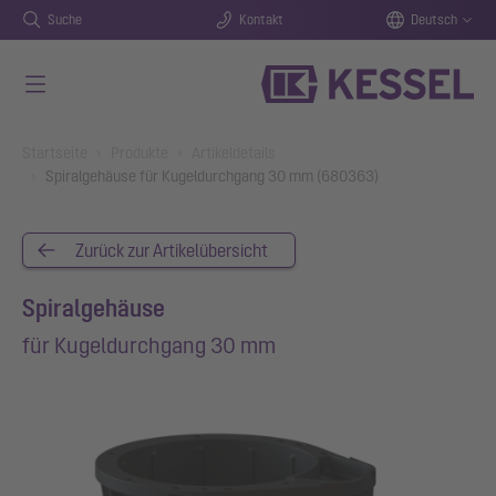
Suche
Kontakt
Deutsch
Zum Hauptinhalt springen
You are here:
Startseite
Produkte
Artikeldetails
Spiralgehäuse für Kugeldurchgang 30 mm (680363)
Zurück zur Artikelübersicht
Spiralgehäuse
für Kugeldurchgang 30 mm