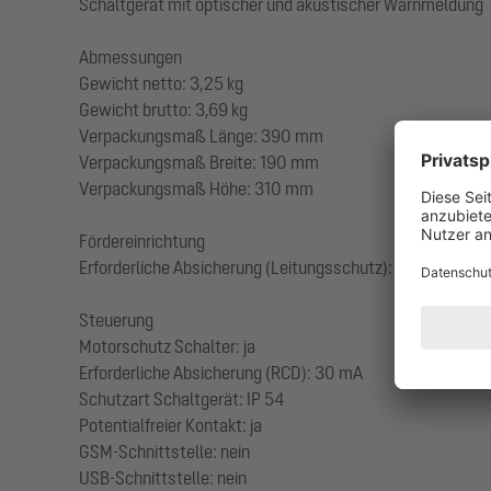
Schaltgerät mit optischer und akustischer Warnmeldung
Abmessungen
Gewicht netto: 3,25 kg
Gewicht brutto: 3,69 kg
Verpackungsmaß Länge: 390 mm
Verpackungsmaß Breite: 190 mm
Verpackungsmaß Höhe: 310 mm
Fördereinrichtung
Erforderliche Absicherung (Leitungsschutz): C 20 A
Steuerung
Motorschutz Schalter: ja
Erforderliche Absicherung (RCD): 30 mA
Schutzart Schaltgerät: IP 54
Potentialfreier Kontakt: ja
GSM-Schnittstelle: nein
USB-Schnittstelle: nein