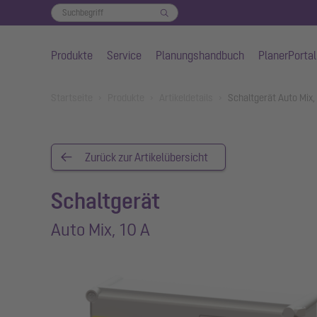
Produkte
Service
Planungshandbuch
PlanerPortal
Zum Hauptinhalt springen
You are here:
Startseite
Produkte
Artikeldetails
Schaltgerät Auto Mix,
Zurück zur Artikelübersicht
Schaltgerät
Auto Mix, 10 A