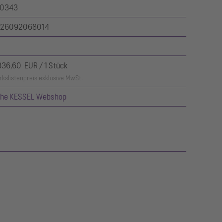
0343
26092068014
836,60 EUR / 1 Stück
kslistenpreis exklusive MwSt.
ehe KESSEL Webshop