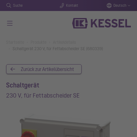
Suche
Kontakt
Deutsch
Zum Hauptinhalt springen
You are here:
Startseite
Produkte
Artikeldetails
Schaltgerät 230 V, für Fettabscheider SE (680339)
Zurück zur Artikelübersicht
Schaltgerät
230 V, für Fettabscheider SE