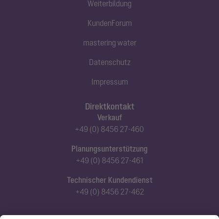
Weiterbildung
KundenForum
mastering water
Datenschutz
Impressum
Direktkontakt
Verkauf
+49 (0) 8456 27-460
Planungsunterstützung
+49 (0) 8456 27-461
Technischer Kundendienst
+49 (0) 8456 27-462