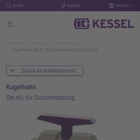
Suche
Kontakt
Deutsch
Zum Hauptinhalt springen
You are here:
Startseite
Produkte
Artikeldetails
Kugelhahn DN 40, für Schlammabzug (680288)
Zurück zur Artikelübersicht
Kugelhahn
DN 40, für Schlammabzug