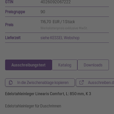
GTIN
4026092067222
Preisgruppe
90
116,70 EUR / 1 Stück
Preis
Werkslistenpreis exklusive MwSt.
Lieferzeit
siehe KESSEL Webshop
Ausschreibungstext
Katalog
Downloads
In die Zwischenablage kopieren
Ausschreiben.d
Edelstahleinleger Linearis Comfort, L: 850 mm, K 3
Edelstahleinleger für Duschrinnen