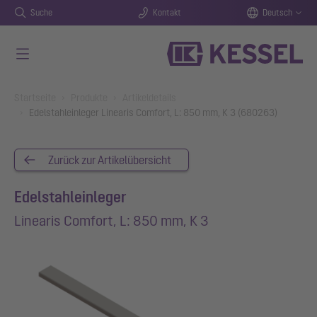
Suche
Kontakt
Deutsch
Zum Hauptinhalt springen
You are here:
Startseite
Produkte
Artikeldetails
Edelstahleinleger Linearis Comfort, L: 850 mm, K 3 (680263)
Zurück zur Artikelübersicht
Edelstahleinleger
Linearis Comfort, L: 850 mm, K 3