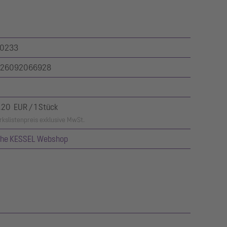
0233
26092066928
,20 EUR / 1 Stück
kslistenpreis exklusive MwSt.
ehe KESSEL Webshop