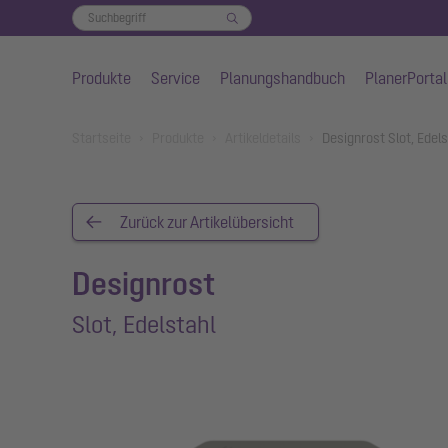
Produkte
Service
Planungshandbuch
PlanerPortal
Zum Hauptinhalt springen
You are here:
Startseite
Produkte
Artikeldetails
Designrost Slot, Edel
Zurück zur Artikelübersicht
Designrost
Slot, Edelstahl