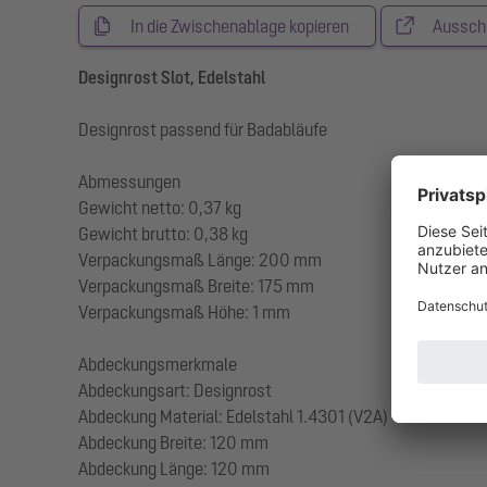
In die Zwischenablage kopieren
Aussch
Designrost Slot, Edelstahl
Designrost passend für Badabläufe
Abmessungen
Gewicht netto: 0,37 kg
Gewicht brutto: 0,38 kg
Verpackungsmaß Länge: 200 mm
Verpackungsmaß Breite: 175 mm
Verpackungsmaß Höhe: 1 mm
Abdeckungsmerkmale
Abdeckungsart: Designrost
Abdeckung Material: Edelstahl 1.4301 (V2A)
Abdeckung Breite: 120 mm
Abdeckung Länge: 120 mm