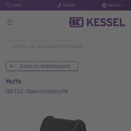
Suche
Kontakt
Deutsch
Zum Hauptinhalt springen
You are here:
Startseite
Produkte
Artikeldetails
Muffe DN 150, Überschiebmuffe (680166)
Zurück zur Artikelübersicht
Muffe
DN 150, Überschiebmuffe