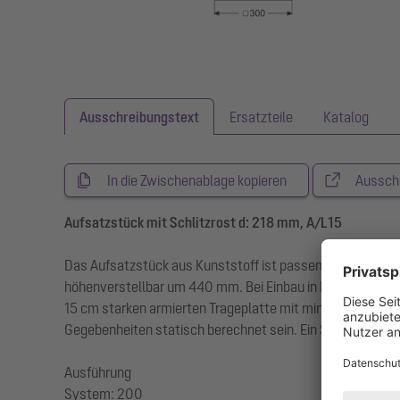
Ausschreibungstext
Ersatzteile
Katalog
In die Zwischenablage kopieren
Aussch
Aufsatzstück mit Schlitzrost d: 218 mm, A/L15
Das Aufsatzstück aus Kunststoff ist passend für Schach
höhenverstellbar um 440 mm. Bei Einbau in Fahrstraßen, P
15 cm starken armierten Trageplatte mit mind. 0,80 x 0,
Gegebenheiten statisch berechnet sein. Ein Standard Sch
Ausführung
System: 200