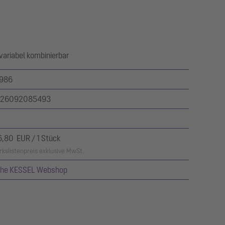
ariabel kombinierbar
986
26092085493
6,80 EUR / 1 Stück
kslistenpreis exklusive MwSt.
ehe KESSEL Webshop