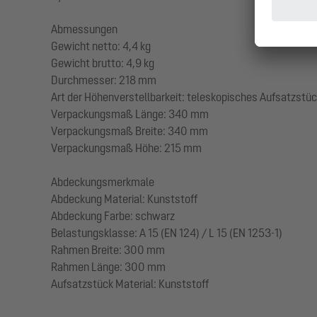
Abmessungen
Gewicht netto: 4,4 kg
Gewicht brutto: 4,9 kg
Durchmesser: 218 mm
Art der Höhenverstellbarkeit: teleskopisches Aufsatzstü
Verpackungsmaß Länge: 340 mm
Verpackungsmaß Breite: 340 mm
Verpackungsmaß Höhe: 215 mm
Abdeckungsmerkmale
Abdeckung Material: Kunststoff
Abdeckung Farbe: schwarz
Belastungsklasse: A 15 (EN 124) / L 15 (EN 1253-1)
Rahmen Breite: 300 mm
Rahmen Länge: 300 mm