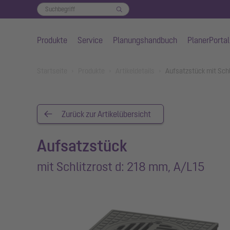
Produkte
Service
Planungshandbuch
PlanerPortal
Zum Hauptinhalt springen
You are here:
Startseite
Produkte
Artikeldetails
Aufsatzstück mit Sch
Zurück zur Artikelübersicht
Aufsatzstück
mit Schlitzrost d: 218 mm, A/L15