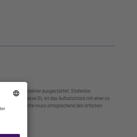
ng für Schlammeimer ausgestattet. Stufenlos
rverkehr (Klasse D), ist das Aufsatzstück mit einer ca.
ng der Betonplatte muss entsprechend den örtlichen