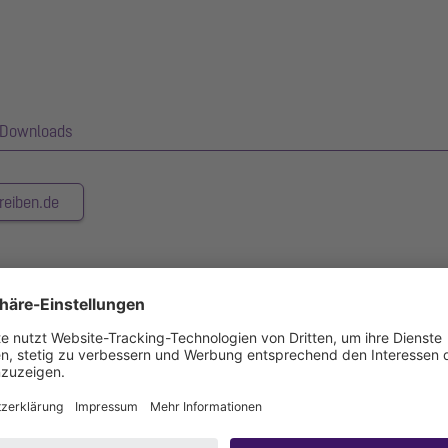
Downloads
reiben.de
tsysteme LW 400 und ist mit einem Klemmring sowie einer Einhängu
arkflächen und vergleichbar befestigten Verkehrsflächen für LKW-Fah
80 m aus Beton B35 bauseitig zu unterfüttern. Die konkrete Ausführu
al- und Bewehrungsplan kann zur Verfügung gestellt werden.