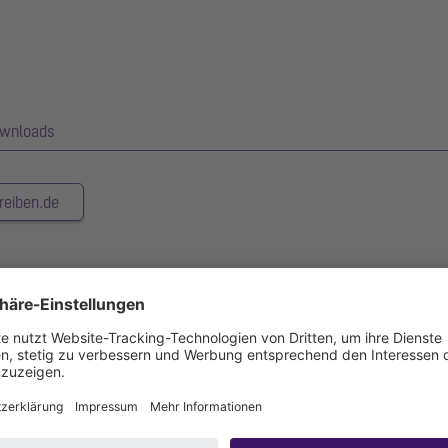
wnloads
reiben.de
stärke von 2,0 mm (im Tauchbad gebeizt) ist mit geschliffenen Sichts
hl ausgestattet.