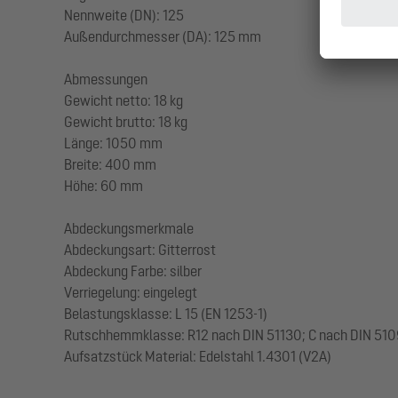
Nennweite (DN): 125
Außendurchmesser (DA): 125 mm
Abmessungen
Gewicht netto: 18 kg
Gewicht brutto: 18 kg
Länge: 1050 mm
Breite: 400 mm
Höhe: 60 mm
Abdeckungsmerkmale
Abdeckungsart: Gitterrost
Abdeckung Farbe: silber
Verriegelung: eingelegt
Belastungsklasse: L 15 (EN 1253-1)
Rutschhemmklasse: R12 nach DIN 51130; C nach DIN 51