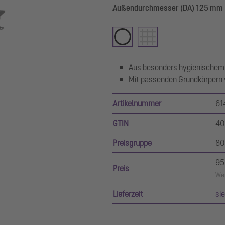
Außendurchmesser (DA) 125 mm
Aus besonders hygienischem
Mit passenden Grundkörpern v
Artikelnummer
61
GTIN
40
Preisgruppe
80
95
Preis
Wer
Lieferzeit
si