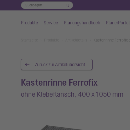
Produkte
Service
Planungshandbuch
PlanerPortal
Zum Hauptinhalt springen
You are here:
Startseite
Produkte
Artikeldetails
Kastenrinne Ferrofix
Zurück zur Artikelübersicht
Kastenrinne Ferrofix
ohne Klebeflansch, 400 x 1050 mm