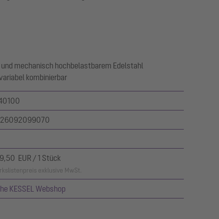
 und mechanisch hochbelastbarem Edelstahl
ariabel kombinierbar
40100
26092099070
9,50 EUR / 1 Stück
kslistenpreis exklusive MwSt.
ehe KESSEL Webshop