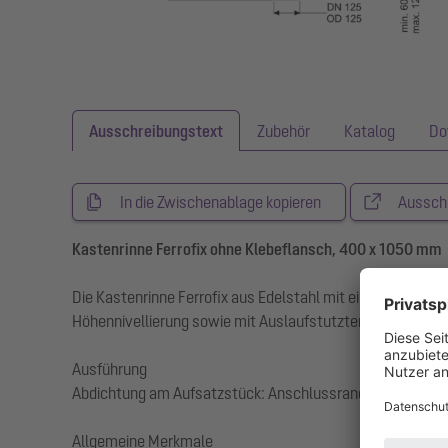
Ausschreibungstext
Zubehör
Katalog
Do
In die Zwischenablage kopieren
Aussch
Kastenrinne Ferrofix ohne Klebeflansch, 400 x 1050 mm
Die Kastenrinne Ferrofix aus Edelstahl mit einer Material
Höhennivellierung sowie mit Auslaufstutzten aus Edelsta
Ausführung
Abdichtung am Aufsatzstück: Anschlussrand
Allgemeine Merkmale