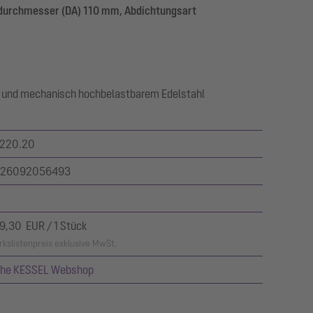
durchmesser (DA) 110 mm, Abdichtungsart
 und mechanisch hochbelastbarem Edelstahl
220.20
26092056493
9,30 EUR / 1 Stück
kslistenpreis exklusive MwSt.
ehe KESSEL Webshop