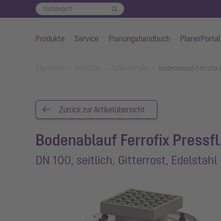
Produkte
Service
Planungshandbuch
PlanerPortal
Zum Hauptinhalt springen
You are here:
Startseite
Produkte
Artikeldetails
Bodenablauf Ferrofix P
Zurück zur Artikelübersicht
Bodenablauf Ferrofix Pressfl
DN 100, seitlich, Gitterrost, Edelstahl