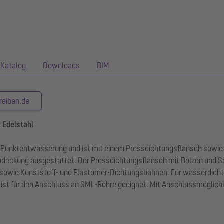
Katalog
Downloads
BIM
reiben.de
, Edelstahl
der Punktentwässerung und ist mit einem Pressdichtungsflansch sow
zabdeckung ausgestattet. Der Pressdichtungsflansch mit Bolzen und 
wie Kunststoff- und Elastomer-Dichtungsbahnen. Für wasserdichte 
t für den Anschluss an SML-Rohre geeignet. Mit Anschlussmöglichke