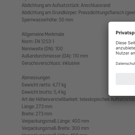
Abdichtung am Aufsatzstück: Anschlussrand
Abdichtung am Grundkörper: Pressdichtungsflansch (geei
Sperrwasserhöhe: 50 mm
Allgemeine Merkmale
Norm: EN 1253-1
Nennweite (DN): 100
Außendurchmesser (DA): 110 mm
Geruchsverschluss: inklusive
Abmessungen
Gewicht netto: 4,77 kg
Gewicht brutto: 5,4 kg
Art der Höhenverstellbarkeit: teleskopisches Aufsatzstü
Länge: 273 mm
Breite: 273 mm
Verpackungsmaß Länge: 400 mm
Verpackungsmaß Breite: 300 mm