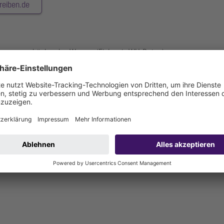
reiben.de
ng gegen drückendes Wasser (Einbau in WU-Beton)