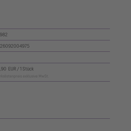
982
26092004975
,90 EUR / 1 Stück
kslistenpreis exklusive MwSt.