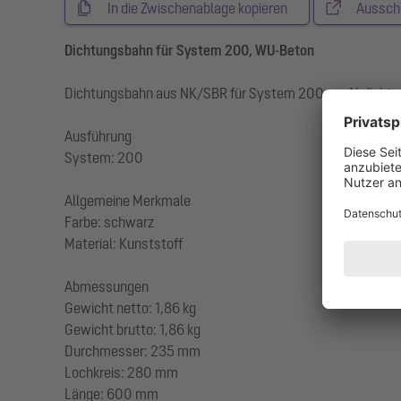
In die Zwischenablage kopieren
Aussch
Dichtungsbahn für System 200, WU-Beton
Dichtungsbahn aus NK/SBR für System 200 zur Abdichtu
Ausführung
System: 200
Allgemeine Merkmale
Farbe: schwarz
Material: Kunststoff
Abmessungen
Gewicht netto: 1,86 kg
Gewicht brutto: 1,86 kg
Durchmesser: 235 mm
Lochkreis: 280 mm
Länge: 600 mm