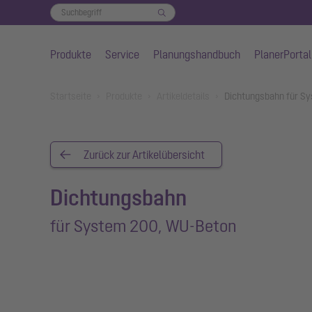
Produkte
Service
Planungshandbuch
PlanerPortal
Zum Hauptinhalt springen
You are here:
Startseite
Produkte
Artikeldetails
Dichtungsbahn für S
Zurück zur Artikelübersicht
Dichtungsbahn
für System 200, WU-Beton