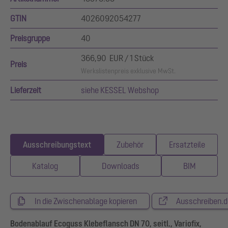
GTIN
4026092054277
Preisgruppe
40
366,90 EUR / 1 Stück
Preis
Werkslistenpreis exklusive MwSt.
Lieferzeit
siehe KESSEL Webshop
Ausschreibungstext
Zubehör
Ersatzteile
Katalog
Downloads
BIM
In die Zwischenablage kopieren
Ausschreiben.d
Bodenablauf Ecoguss Klebeflansch DN 70, seitl., Variofix,