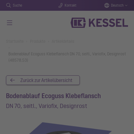
Suche
Kontakt
Deutsch
Zum Hauptinhalt springen
You are here:
Startseite
Produkte
Artikeldetails
Bodenablauf Ecoguss Klebeflansch DN 70, seitl., Variofix, Designrost
(48578.53)
Zurück zur Artikelübersicht
Bodenablauf Ecoguss Klebeflansch
DN 70, seitl., Variofix, Designrost