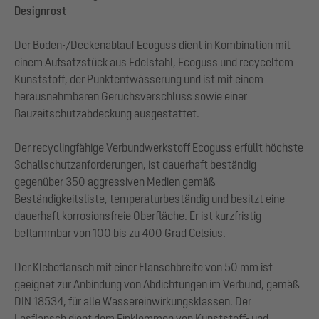
Designrost
Der Boden-/Deckenablauf Ecoguss dient in Kombination mit
einem Aufsatzstück aus Edelstahl, Ecoguss und recyceltem
Kunststoff, der Punktentwässerung und ist mit einem
herausnehmbaren Geruchsverschluss sowie einer
Bauzeitschutzabdeckung ausgestattet.
Der recyclingfähige Verbundwerkstoff Ecoguss erfüllt höchste
Schallschutzanforderungen, ist dauerhaft beständig
gegenüber 350 aggressiven Medien gemäß
Beständigkeitsliste, temperaturbeständig und besitzt eine
dauerhaft korrosionsfreie Oberfläche. Er ist kurzfristig
beflammbar von 100 bis zu 400 Grad Celsius.
Der Klebeflansch mit einer Flanschbreite von 50 mm ist
geeignet zur Anbindung von Abdichtungen im Verbund, gemäß
DIN 18534, für alle Wassereinwirkungsklassen. Der
Losflansch dient dem Einklemmen von Kunststoff- und