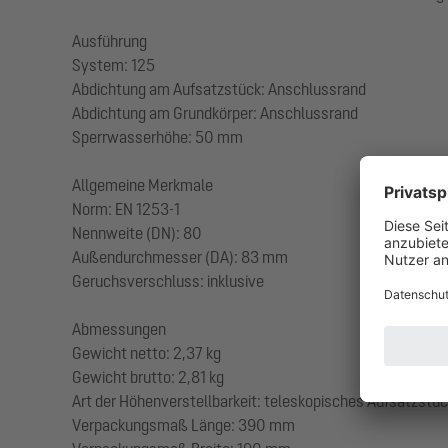
Ausführung
System: 125
Abdichtung am Aufsatzstück: Anschlussrand
Abdichtung am Grundkörper: Anschlussrand
Sperrwasserhöhe: 50 mm
Allgemeine Merkmale
Norm: EN 1253-1
Nennweite (DN): 80
Außendurchmesser (DA): 83 mm
Geruchsverschluss: inklusive
Abmessungen
Gewicht netto: 2,37 kg
Gewicht brutto: 2,81 kg
Art der Höhenverstellbarkeit: teleskopisches Aufsatzstü
Verpackungsmaß Länge: 390 mm