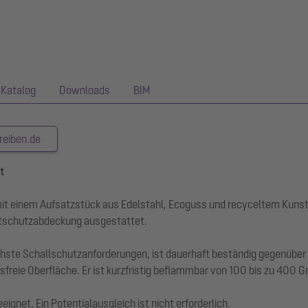
Katalog
Downloads
BIM
reiben.de
t
it einem Aufsatzstück aus Edelstahl, Ecoguss und recyceltem Kunst
tschutzabdeckung ausgestattet.
chste Schallschutzanforderungen, ist dauerhaft beständig gegenübe
freie Oberfläche. Er ist kurzfristig beflammbar von 100 bis zu 400 G
gnet. Ein Potentialausgleich ist nicht erforderlich.