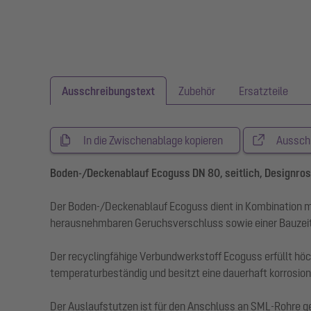
Ausschreibungstext
Zubehör
Ersatzteile
In die Zwischenablage kopieren
Aussch
Boden-/Deckenablauf Ecoguss DN 80, seitlich, Designros
Der Boden-/Deckenablauf Ecoguss dient in Kombination m
herausnehmbaren Geruchsverschluss sowie einer Bauzei
Der recyclingfähige Verbundwerkstoff Ecoguss erfüllt hö
temperaturbeständig und besitzt eine dauerhaft korrosions
Der Auslaufstutzen ist für den Anschluss an SML-Rohre geei