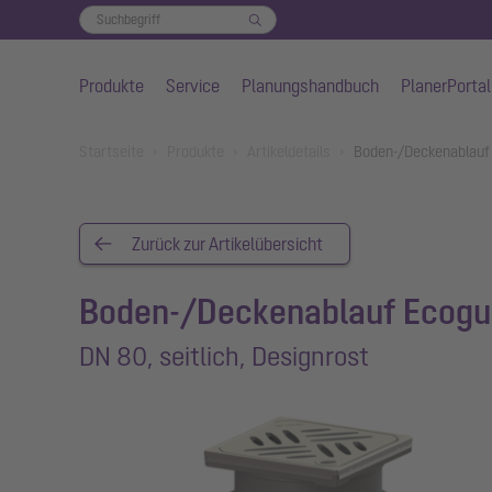
Produkte
Service
Planungshandbuch
PlanerPortal
Zum Hauptinhalt springen
You are here:
Startseite
Produkte
Artikeldetails
Boden-/Deckenablauf 
Zurück zur Artikelübersicht
Boden-/Deckenablauf Ecogu
DN 80, seitlich, Designrost