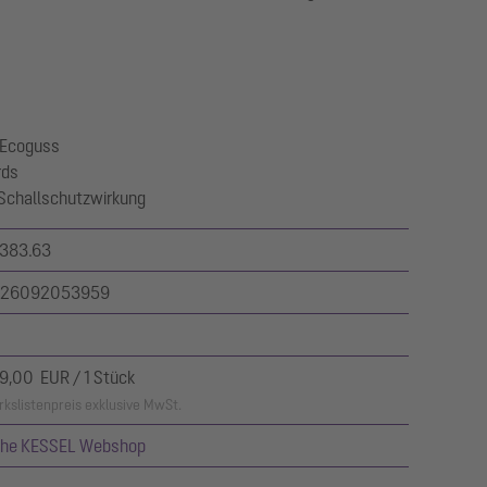
 Ecoguss
rds
 Schallschutzwirkung
383.63
26092053959
9,00 EUR / 1 Stück
kslistenpreis exklusive MwSt.
ehe KESSEL Webshop