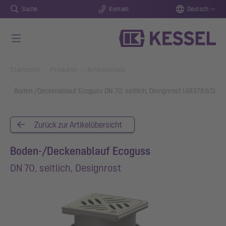
Suche
Kontakt
Deutsch
Zum Hauptinhalt springen
You are here:
Startseite
Produkte
Artikeldetails
Boden-/Deckenablauf Ecoguss DN 70, seitlich, Designrost (48378.63)
Zurück zur Artikelübersicht
Boden-/Deckenablauf Ecoguss
DN 70, seitlich, Designrost