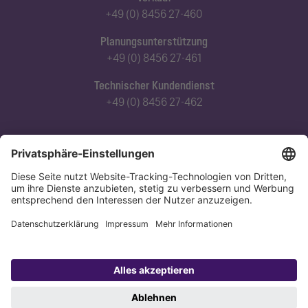
+49 (0) 8456 27-460
Planungsunterstützung
+49 (0) 8456 27-461
Technischer Kundendienst
+49 (0) 8456 27-462
Abonnieren Sie unseren Newsletter
Jetzt anmelden
Datenschutz
Impressum
Copyright 1998-2026 KESSEL SE + Co. KG, Bahnhofstraße 31, 85101 Lenting,