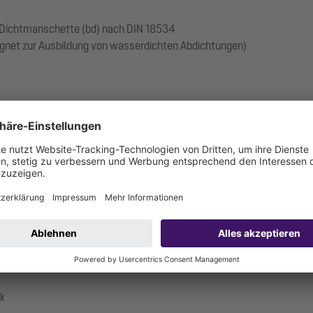
 Dichtmanschette (bd) nach DIN 18534
gnet zur Ausbildung von wasserdichten Abdichtungen)
9.17-1719_V
ck