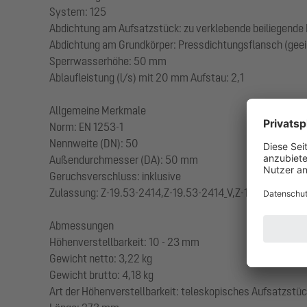
System: 125
Abdichtung am Aufsatzstück: zu verklebende beiliegende
Abdichtung am Grundkörper: Pressdichtungsflansch (geei
Sperrwasserhöhe: 50 mm
Ablaufleistung (l/s) mit 20 mm Aufstau: 2,1
Allgemeine Merkmale
Norm: EN 1253-1
Nennweite (DN): 50
Außendurchmesser (DA): 50 mm
Geruchsverschluss: inklusive
Zulassung: Z-19.53-2414,Z-19.53-2414_V,Z-19.17-1719,Z-1
Abmessungen
Höhenverstellbarkeit: 10 - 23 mm
Gewicht netto: 3,22 kg
Gewicht brutto: 4,18 kg
Art der Höhenverstellbarkeit: teleskopisches Aufsatzstü