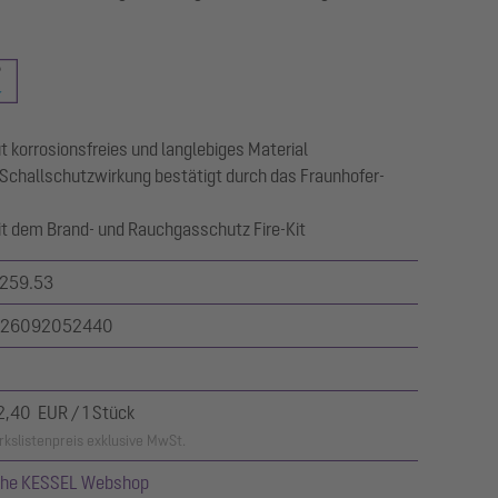
 korrosionsfreies und langlebiges Material
Schallschutzwirkung bestätigt durch das Fraunhofer-
it dem Brand- und Rauchgasschutz Fire-Kit
259.53
26092052440
2,40 EUR / 1 Stück
kslistenpreis exklusive MwSt.
ehe KESSEL Webshop