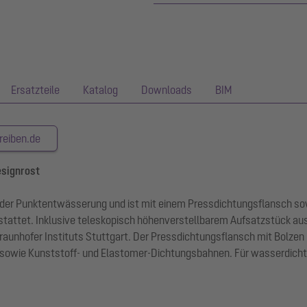
Ersatzteile
Katalog
Downloads
BIM
reiben.de
esignrost
t der Punktentwässerung und ist mit einem Pressdichtungsflansch s
attet. Inklusive teleskopisch höhenverstellbarem Aufsatzstück aus 
nhofer Instituts Stuttgart. Der Pressdichtungsflansch mit Bolzen
wie Kunststoff- und Elastomer-Dichtungsbahnen. Für wasserdichte 