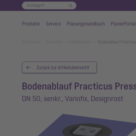
Produkte
Service
Planungshandbuch
PlanerPortal
Zum Hauptinhalt springen
You are here:
Startseite
Produkte
Artikeldetails
Bodenablauf Practicus
Zurück zur Artikelübersicht
Bodenablauf Practicus Press
DN 50, senkr., Variofix, Designrost