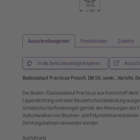
Ausschreibungstext
Produktvideo
Zubehör
In die Zwischenablage kopieren
Aussch
Bodenablauf Practicus Pressfl. DN 50, senkr., Variofix, D
Der Boden-/Deckenablauf Practicus aus Kunststoff dien
Lippendichtung und einer Bauzeitschutzabdeckung ausgest
Schallschutzanforderungen gemäß den Messungen des Frau
Aufschweißen von Bitumen- und Polymerbitumenbahnen so
Dichtungsbahnen verwendet werden.
Ausführung