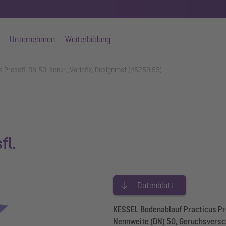
Unternehmen
Weiterbildung
 Pressfl. DN 50, senkr., Variofix, Designrost (45259.53)
fl.
Datenblatt
KESSEL Bodenablauf Practicus Pr
Nennweite (DN) 50, Geruchsversch