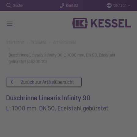
Suche
Kontakt
Deutsch
Zum Hauptinhalt springen
You are here:
Startseite
Produkte
Artikeldetails
Duschrinne Linearis Infinity 90 L: 1000 mm, DN 50, Edelstahl
gebürstet (45200.10)
Zurück zur Artikelübersicht
Duschrinne Linearis Infinity 90
L: 1000 mm, DN 50, Edelstahl gebürstet