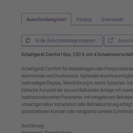
Ausschreibungstext
Katalog
Downloads
In die Zwischenablage kopieren
Aussch
Schaltgerät Comfort Duo, 230 V, mit 4 Schwimmerschal
Schaltgerät Comfort für Hebeanlagen oder Pumpstationen
Alarmsonde und Drucksensor. Optionale Anschlussmöglic
mehrzeiligen Display. Menüführung in sechs Sprachen. I
Einfache Auswahl der anzuschließenden Anlage mit vorei
funktionsrelevanten Parameter, mit integriertem Betrie
unsachgemäßer Installation oder Betriebsstörung erfolg
potentialfreien Kontakt oder integrierte serielle Schnitts
Ausführung
Anlagenart: Doppelanlage