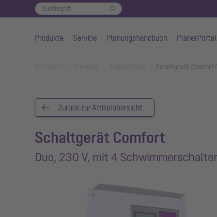
Produkte
Service
Planungshandbuch
PlanerPortal
Zum Hauptinhalt springen
You are here:
Startseite
Produkte
Artikeldetails
Schaltgerät Comfort 
Zurück zur Artikelübersicht
Schaltgerät Comfort
Duo, 230 V, mit 4 Schwimmerschalte