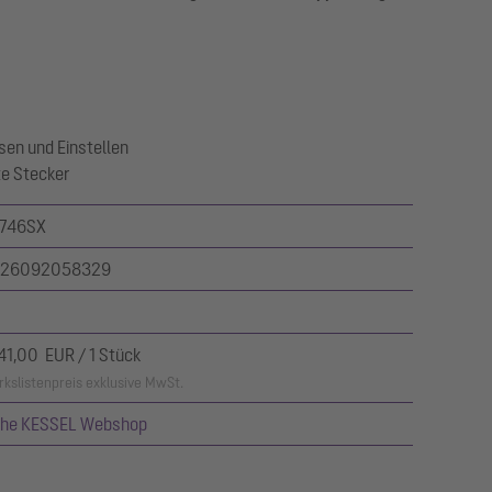
sen und Einstellen
te Stecker
746SX
26092058329
141,00 EUR / 1 Stück
kslistenpreis exklusive MwSt.
ehe KESSEL Webshop