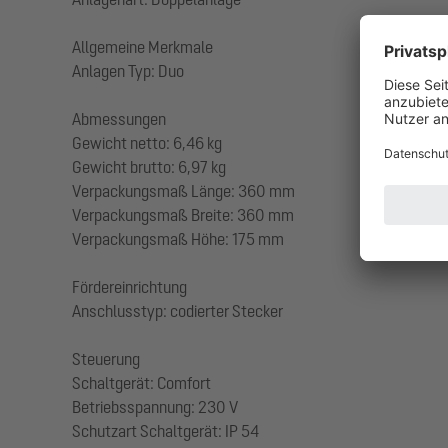
Allgemeine Merkmale
Anlagen Typ: Duo
Abmessungen
Gewicht netto: 6,46 kg
Gewicht brutto: 6,97 kg
Verpackungsmaß Länge: 360 mm
Verpackungsmaß Breite: 360 mm
Verpackungsmaß Höhe: 175 mm
Fördereinrichtung
Anschlusstyp: codierter Stecker
Steuerung
Schaltgerät: Comfort
Betriebsspannung: 230 V
Schutzart Schaltgerät: IP 54