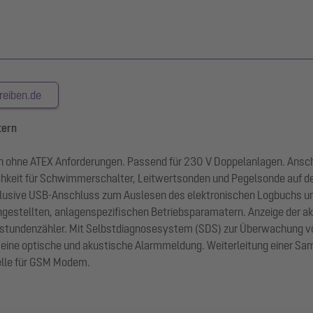
reiben.de
tern
 ohne ATEX Anforderungen. Passend für 230 V Doppelanlagen. Anschl
hkeit für Schwimmerschalter, Leitwertsonden und Pegelsonde auf d
nklusive USB-Anschluss zum Auslesen des elektronischen Logbuchs un
ngestellten, anlagenspezifischen Betriebsparamatern. Anzeige der a
bsstundenzähler. Mit Selbstdiagnosesystem (SDS) zur Überwachung vo
t eine optische und akustische Alarmmeldung. Weiterleitung einer S
telle für GSM Modem.