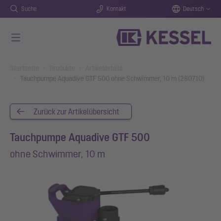
Suche
Kontakt
Deutsch
Zum Hauptinhalt springen
You are here:
Startseite
Produkte
Artikeldetails
Tauchpumpe Aquadive GTF 500 ohne Schwimmer, 10 m (280710)
Zurück zur Artikelübersicht
Tauchpumpe Aquadive GTF 500
ohne Schwimmer, 10 m