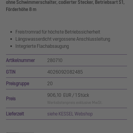
ohne Schwimmerschalter, codierter Stecker, Betriebsart S1,
Förderhöhe 8 m
Freistromrad für höchste Betriebssicherheit
Längswasserdicht vergossene Anschlussleitung
Integrierte Flachabsaugung
Artikelnummer
280710
GTIN
4026092082485
Preisgruppe
20
906,10 EUR / 1 Stück
Preis
Werkslistenpreis exklusive MwSt.
Lieferzeit
siehe KESSEL Webshop